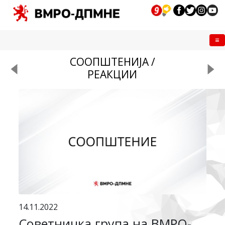
Me
СООПШТЕНИЈА /
РЕАКЦИИ
14.11.2022
Советничка група на ВМРО-