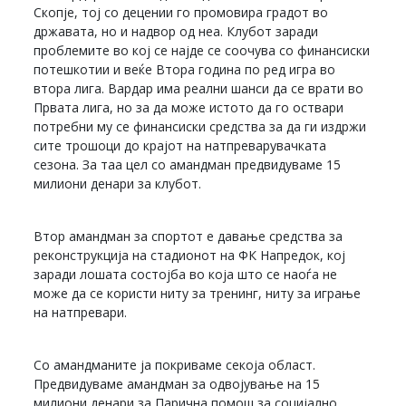
Скопје, тој со децении го промовира градот во
државата, но и надвор од неа. Клубот заради
проблемите во кој се најде се соочува со финансиски
потешкотии и веќе Втора година по ред игра во
втора лига. Вардар има реални шанси да се врати во
Првата лига, но за да може истото да го оствари
потребни му се финансиски средства за да ги издржи
сите трошоци до крајот на натпреварувачката
сезона. За таа цел со амандман предвидуваме 15
милиони денари за клубот.
Втор амандман за спортот е давање средства за
реконструкција на стадионот на ФК Напредок, кој
заради лошата состојба во која што се наоѓа не
може да се користи ниту за тренинг, ниту за играње
на натпревари.
Со амандманите ја покриваме секоја област.
Предвидуваме амандман за одвојување на 15
милиони денари за Парична помош за социјално