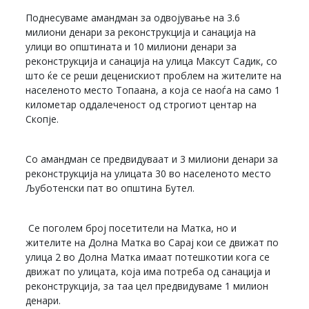
Поднесуваме амандман за одвојување на 3.6
милиони денари за реконструкција и санација на
улици во општината и 10 милиони денари за
реконструкција и санација на улица Максут Садик, со
што ќе се реши деценискиот проблем на жителите на
населеното место Топаана, а која се наоѓа на само 1
километар оддалеченост од строгиот центар на
Скопје.
Со амандман се предвидуваат и 3 милиони денари за
реконструкција на улицата 30 во населеното место
Љуботенски пат во општина Бутел.
Се поголем број посетители на Матка, но и
жителите на Долна Матка во Сарај кои се движат по
улица 2 во Долна Матка имаат потешкотии кога се
движат по улицата, која има потреба од санација и
реконструкција, за таа цел предвидуваме 1 милион
денари.