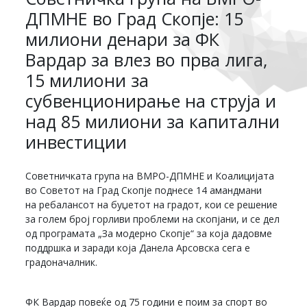
ДПМНЕ во Град Скопје: 15
милиони денари за ФК
Вардар за влез во прва лига,
15 милиони за
субвенционирање на струја и
над 85 милиони за капитални
инвестиции
Советничката група на ВМРО-ДПМНЕ и Коалицијата
во Советот на Град Скопје поднесе 14 амандмани
на ребалансот на буџетот на градот, кои се решение
за голем број горливи проблеми на скопјани, и се дел
од програмата „За модерно Скопје“ за која дадовме
поддршка и заради која Данела Арсовска сега е
градоначалник.
ФК Вардар повеќе од 75 години е поим за спорт во