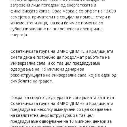
загрозени лица погодени од енергетската и
финансиската криза. Оваа мерка е со опфат на 13.000
семејства, приматели на социјална помош, стари и
изнемоштени лица, на кои ќе им се помогне со
субвенционирање на потрошената електрична
енергија.
Советничката група на ВМРО-ДПМНЕ и Коалицијата
смета дека е потребно да продолжат работите на
Универзална сала, и со таа цел предвидуваме
одвојување на 15 милиони денари за
реконструкцијата на Универзална сала, која е еден од
симболите на градот.
Покрај за спортот, културата и социјалната заштита
Советничката група на ВМРО-ДПМНЕ и Коалицијата
предвидува и неколку амандмани со цел создавање
на квалитетна инфраструктура. За таа цел
предвидуваме одвојување на 10 милиони денари за