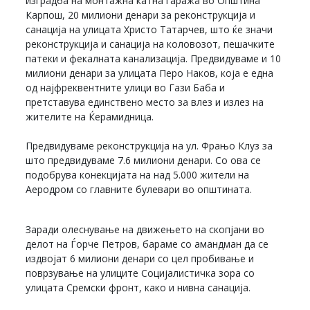
изградба на монтажна катна гаража во Општина
Карпош, 20 милиони денари за реконструкција и
санација на улицата Христо Татарчев, што ќе значи
реконструкција и санација на коловозот, пешачките
патеки и фекалната канализација. Предвидуваме и 10
милиони денари за улицата Перо Наков, која е една
од најфреквентните улици во Гази Баба и
претставува единствено место за влез и излез на
жителите на Ќерамидница.
Предвидуваме реконструкција на ул. Фрањо Клуз за
што предвидуваме 7.6 милиони денари. Со ова се
подобрува конекцијата на над 5.000 жители на
Аеродром со главните булевари во општината.
Заради олеснување на движењето на скопјани во
делот на Ѓорче Петров, бараме со амандман да се
издвојат 6 милиони денари со цел пробивање и
поврзување на улиците Социјалистичка зора со
улицата Сремски фронт, како и нивна санација.