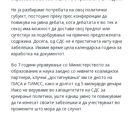
Не ја разбираме потребата на овој политички
субјект, постојано преку прес конференции да
повикува на јавна дебата, кога дебатата е во тек и
секој има можност да достави свој предлог или
сугестија за подобрување на првично предложената
содржина. Досега, од СДС не е пристигната ниту една
забелешка. Имаме време цела календарска година за
изработка на документот.
Во 7 години управување со Министерството за
образование и наука заедно со нивните коалициски
партнери, клучни „достигнувања“ им се дното на
ПИСА и ТИМСС, како и долгот од 5 милијарди денари.
Иако не веруваме во капацитетите на СДС за
креирање политики, уште еднаш јавно ги повикуваме
да ги изнесат своите забелешки и да учествуваат во
промените што мора да се случат.