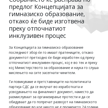
предлог Концепцијата за
гимназиско образование,
откако ќе биде изготвена
преку отпочнатиот
инклузивен процес
За Концепцијата за гимназиско образование
последниот збор ќе го имаат пратениците, откако
документот претходно ќе биде изработен од преку
отпочнатиот инклузивен процес, кој е во тек и преку
кој Министерството за образование и наука го слуша
мислењето на сите засегнати чинители.
Ги повикуваме и претставниците на политичката
партија СДС да се вклучат во изработката и
усвојувањето на финалниот документ, наместо да
размислуваат за организирање протести и да се
обидуваат да го попречат развојот на гимназиското
образование во кое ништо не е променето 24 години.