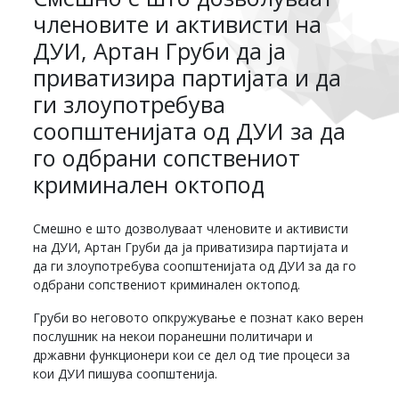
членовите и активисти на
ДУИ, Артан Груби да ја
приватизира партијата и да
ги злоупотребува
соопштенијата од ДУИ за да
го одбрани сопствениот
криминален октопод
Смешно е што дозволуваат членовите и активисти
на ДУИ, Артан Груби да ја приватизира партијата и
да ги злоупотребува соопштенијата од ДУИ за да го
одбрани сопствениот криминален октопод.
Груби во неговото опкружување е познат како верен
послушник на некои поранешни политичари и
државни функционери кои се дел од тие процеси за
кои ДУИ пишува соопштенија.