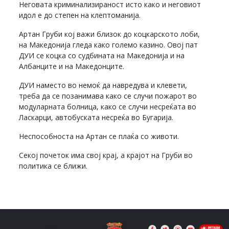
Неговата криминализираност исто како и неговиот
идол е до степен на клептоманија.
Артан Груби кој важи близок до коцкарското лоби,
на Македонија гледа како големо казино. Овој пат
ДУИ се коцка со судбината на Македонија и на
Албанците и на Македонците.
ДУИ наместо во немоќ да навредува и клевети,
треба да се позанимава како се случи пожарот во
модуларната болница, како се случи несреќата во
Ласкарци, автобуската несреќа во Бугарија.
Неспособноста на Артан се плаќа со животи.
Секој почеток има свој крај, а крајот на Груби во
политика се ближи.