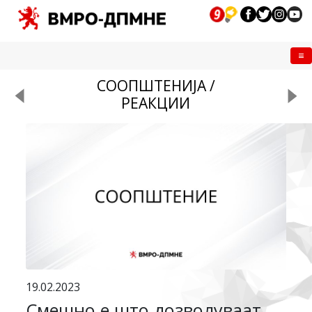
Me
СООПШТЕНИЈА /
РЕАКЦИИ
19.02.2023
Смешно е што дозволуваат