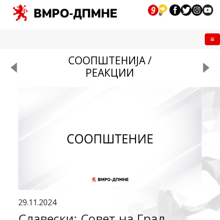
Me
СООПШТЕНИЈА /
РЕАКЦИИ
29.11.2024
Славески: Совет на Град