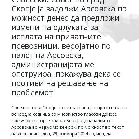
Скопје ja задолжи Арсовска по
можност денес да предложи
измени на одлуката за
исплата на приватните
превозници, веројатно по
налог на Арсовска,
администрацијата ме
опструира, покажува дека се
противи на решавање на
проблемот
Совет на град Скопје по петчасовна расправа на итна
вонредна седница со мнозинство гласови донесе
заклучок со кој се задолжува градоначалникот
Арсовска во најкус можен рок, по можност во текот
на денешниот ден, 29 ноември 2024 година, да