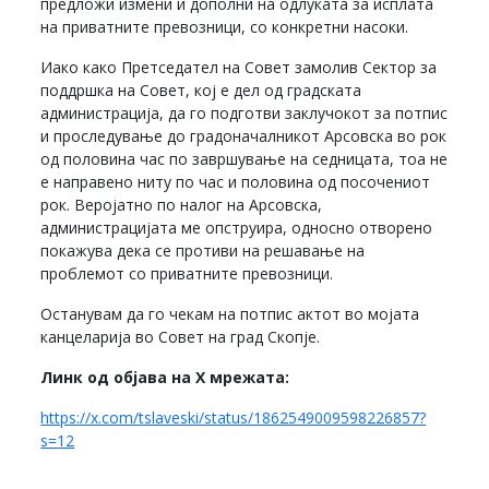
предложи измени и дополни на одлуката за исплата
на приватните превозници, со конкретни насоки.
Иако како Претседател на Совет замолив Сектор за
поддршка на Совет, кој е дел од градската
администрација, да го подготви заклучокот за потпис
и проследување до градоначалникот Арсовска во рок
од половина час по завршување на седницата, тоа не
е направено ниту по час и половина од посочениот
рок. Веројатно по налог на Арсовска,
администрацијата ме опструира, односно отворено
покажува дека се противи на решавање на
проблемот со приватните превозници.
Останувам да го чекам на потпис актот во мојата
канцеларија во Совет на град Скопје.
Линк од објава на X мрежата:
https://x.com/tslaveski/status/1862549009598226857?
s=12