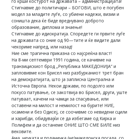
го крши костурот на државата – администрацијата!
Стигнавме до политичари – БОГОВИ, што е погубен
модел за младите луѓе, со убиени надежи, визии и
соништа дека ќе биде вреднувано доброто
образование, диплома и знаење!
Стигнавме до идиократија. Споредете ги првите луѓе
на државата со оние од 90—тите и ќе видите дали
чекориме напред, или назад!
Ние сме трагична приказна со најсреќна власт!
На 8-ми септември 1991 година, се качивме на
транзицискиот брод „Република МАКЕДОНИЈА“ и
запловивме кон Брисел низ разбурканиот трет бран
на демократијата, што ја заплисна Централна и
Источна Европа. Некои држави, по подолго или
покусо патување, се закотвија во Брисел, други, уште
патуваат, качени на чамци за спасување, или
оставени на милост и немилост на бурите! НИЕ,
осамени и без Одисеј, се соочивме со невидени сцили
и харибди, обидувајќи се да избегаме од Кирка и
Полифем и да останеме ОНИЕ ШТО СМЕ БИЛЕ низ
вековите.
Ама, неуката и поданичка (не)македонска посада, со