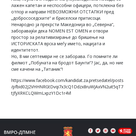
лажен капетан и неспособни офицери, потклекна без
отпор и направи НЕВОЗМОЖНИ ОТСТАПКИ пред
„добрососедските“ и бриселски притисоци.
Ненародно ја прекрсти Македонија во „Северна“,
заборавајќи дека NOMEN EST OMEN и отвори
простор за релативизирање до бришење на
ИСТОРИСКАТА врска меѓу името, нацијата и
идентитетот.
Но, 8-ми септември не се заборава. Го помните ли
филмот „Побуната на бродот Баунти“? Јас, да, но ние
сме качени на „Титаник“!
https://www.facebook.com/kandidat.za.pretsedatel/posts
/pfbid02J2VHHNRGtDvqi7x3cQ1Ddzx8ruWJAxVN2uit5qT7
tJfyXRKCLQWmLxpzY1Dc1r4Vl