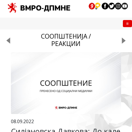
Me
СООПШТЕНИЈА /
РЕАКЦИИ
08.09.2022
Силјановска Давкова: До каде