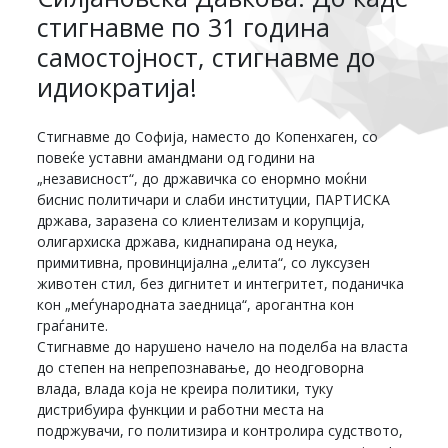
стигнавме по 31 година
самостојност, стигнавме до
идиократија!
Стигнавме до Софија, наместо до Копенхаген, со
повеќе уставни амандмани од години на
„независност“, до државичка со енормно моќни
биснис политичари и слаби институции, ПАРТИСКА
држава, заразена со клиентелизам и корупција,
олигархиска држава, киднапирана од неука,
примитивна, провинцијална „елита“, со луксузен
животен стил, без дигнитет и интегритет, поданичка
кон „меѓународната заедница“, арогантна кон
граѓаните.
Стигнавме до нарушено начело на поделба на власта
до степен на непрепознавање, до неодговорна
влада, влада која не креира политики, туку
дистрибуира функции и работни места на
подржувачи, го политизира и контролира судството,