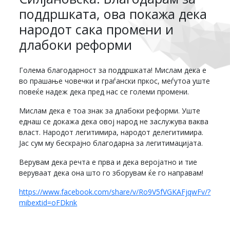
поддршката, ова покажа дека
народот сака промени и
длабоки реформи
Голема благодарност за поддршката! Мислам дека е
во прашање човечки и граѓански пркос, меѓутоа уште
повеќе надеж дека пред нас се големи промени.
Мислам дека е тоа знак за длабоки реформи. Уште
еднаш се докажа дека овој народ не заслужува ваква
власт. Народот легитимира, народот делегитимира.
Јас сум му бескрајно благодарна за легитимацијата.
Верувам дека речта е прва и дека веројатно и тие
веруваат дека она што го зборувам ќе го направам!
https://www.facebook.com/share/v/Ro9V5fVGKAFjqwFv/?
mibextid=oFDknk