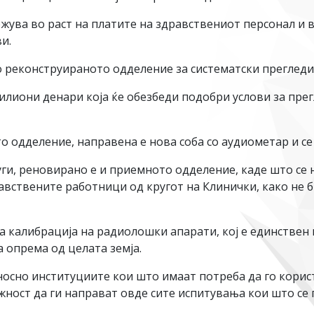
ложува во раст на платите на здравствениот персонал и
и.
реконструираното одделение за систематски прегледи п
милиони денари која ќе обезбеди подобри услови за пре
о одделение, направена е нова соба со аудиометар и се
ги, реновирано е и приемното одделение, каде што се 
равствените работници од кругот на Клинички, како не 
за калибрација на радиолошки апарати, кој е единствен 
 опрема од целата земја.
носно институциите кои што имаат потреба да го корис
ожност да ги направат овде сите испитувања кои што се