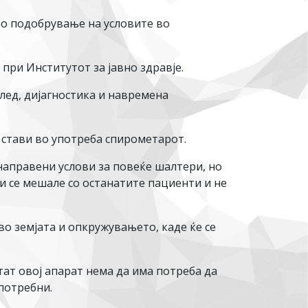
 во подобрување на условите во
ри Институтот за јавно здравје.
глед, дијагностика и навремена
 стави во употреба спирометарот.
направени услови за повеќе шалтери, но
би се мешале со останатите пациенти и не
во земјата и опкружувањето, каде ќе се
тат овој апарат нема да има потреба да
 потребни.