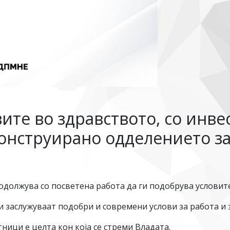
ите во здравството, со инвес
нструирано одделението за
лжува со посветена работа да ги подобрува условите
 заслужуваат подобри и современи услови за работа и 
ици е целта кон која се стреми Владата.