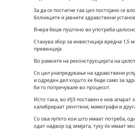
За да се постигне таа цел постојано се в
болниците и јавните здравствени установ
Вчера беше пуштено во употреба целосно 
Станува збор за инвестиција вредна 1,5 
превенција.
Во рамките на реконструкцијата на целот
Со цел унапредување на здравствени услу
и одреден дел којшто ќе биде само за зд
би го попречувале во процесот.
Исто така, во ИЈЗ поставен е нов апарат 
калибрираат рентгени, мамографи и друга
Со ова луѓето кои што имаат потреба, од
одат надвор од земјата, туку ќе имаат м