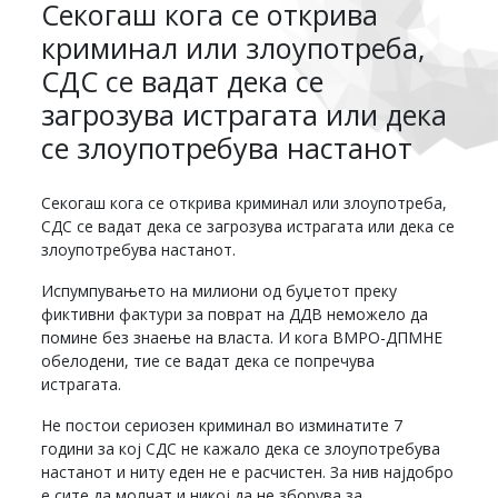
Секогаш кога се открива
криминал или злоупотреба,
СДС се вадат дека се
загрозува истрагата или дека
се злоупотребува настанот
Секогаш кога се открива криминал или злоупотреба,
СДС се вадат дека се загрозува истрагата или дека се
злоупотребува настанот.
Испумпувањето на милиони од буџетот преку
фиктивни фактури за поврат на ДДВ неможело да
помине без знаење на власта. И кога ВМРО-ДПМНЕ
обелодени, тие се вадат дека се попречува
истрагата.
Не постои сериозен криминал во изминатите 7
години за кој СДС не кажало дека се злоупотребува
настанот и ниту еден не е расчистен. За нив најдобро
е сите да молчат и никој да не зборува за