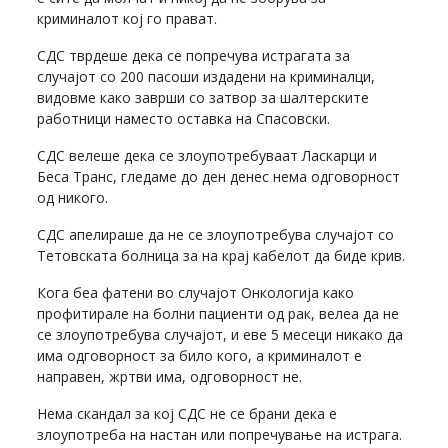
криминалот кој го прават.
СДС тврдеше дека се попречува истрагата за
случајот со 200 пасоши издадени на криминалци,
видовме како заврши со затвор за шалтерските
работници наместо оставка на Спасовски.
СДС велеше дека се злоупотребуваат Ласкарци и
Беса Транс, гледаме до ден денес нема одговорност
од никого.
СДС апелираше да не се злоупотребува случајот со
Тетовската болница за на крај кабелот да биде крив.
Кога беа фатени во случајот Онкологија како
профитирале на болни пациенти од рак, велеа да не
се злоупотребува случајот, и еве 5 месеци никако да
има одговорност за било кого, а криминалот е
направен, жртви има, одговорност не.
Нема скандал за кој СДС не се брани дека е
злоупотреба на настан или попречување на истрага.