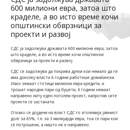
600 милиони евра, затоа што
краделе, а во исто време кочи
општински обврзници за
проекти и развој
СДС ја задолжува државата 600 милиони евра, затоа
што краделе, а во исто време кочи општински
обврзници за проекти и развој.
СДС се задолжува да покрива дупки кои немало да ги
има доколку власта 6 години работеше домаќински.
Иако земаат стотици милиони евра кредити, и
трошат народни пари од буџети, 6 години немаат
направено ниту еден поголем проект, напротив сите
проекти се застанати.
Откако се дојдени на власт СДС го зголемија јавниот
долг за 65%, т.е. за 3 милијарди евра, тоа се пари кои
се потрошени, а ништо не е направено.