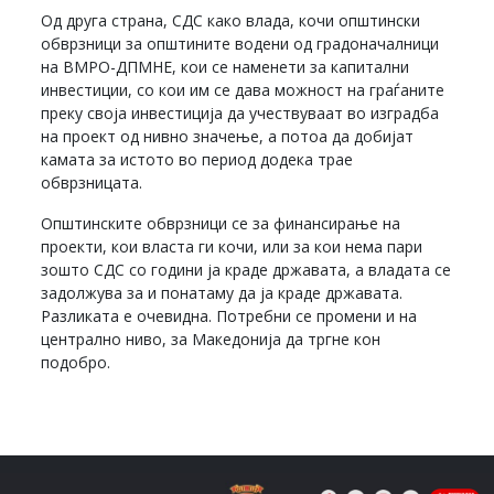
Од друга страна, СДС како влада, кочи општински
обврзници за општините водени од градоначалници
на ВМРО-ДПМНЕ, кои се наменети за капитални
инвестиции, со кои им се дава можност на граѓаните
преку своја инвестиција да учествуваат во изградба
на проект од нивно значење, а потоа да добијат
камата за истото во период додека трае
обврзницата.
Општинските обврзници се за финансирање на
проекти, кои власта ги кочи, или за кои нема пари
зошто СДС со години ја краде државата, а владата се
задолжува за и понатаму да ја краде државата.
Разликата е очевидна. Потребни се промени и на
централно ниво, за Македонија да тргне кон
подобро.