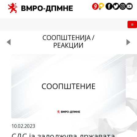
Me
СООПШТЕНИЈА /
РЕАКЦИИ
10.02.2023
СДС ја задолжува државата