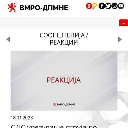
Me
СООПШТЕНИЈА /
РЕАКЦИИ
18.01.2023
СДС увезуваше струја по