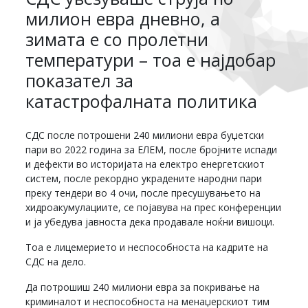
милион евра дневно, а
зимата е со пролетни
температури – тоа е најдобар
показател за
катастрофалната политика
СДС после потрошени 240 милиони евра буџетски
пари во 2022 година за ЕЛЕМ, после бројните испади
и дефекти во историјата на електро енергетскиот
систем, после рекордно украдените народни пари
преку тендери во 4 очи, после пресушувањето на
хидроакумулациите, се појавува на прес конференции
и ја убедува јавноста дека продавале ноќни вишоци.
Тоа е лицемерието и неспособноста на кадрите на
СДС на дело.
Да потрошиш 240 милиони евра за покривање на
криминалот и неспособноста на менаџерскиот тим