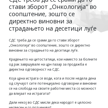
стави зборот „Онкологија“ во
соопштение, зошто се
директно виновни за
страдањето на десетици луѓе
СДС треба да се срами да го стави зборот
„Онкологија“ во соопштение, зошто се директно
виновни за страдањето на десетици луѓе.
Крадењето на цитостатици, кои наместо за болните
од рак завршувале на црн пазар за продажба е
директна одговорност на СДС.
Која црна истрага се води, кога и после недела дена
од случајот сите потенцијално одговорни и виновни
се на слобода на своите работни места со можност
да влијаат на истрагата?
Дали некој во СДС мисли дека народот е целосно
несвесен и го потценува?