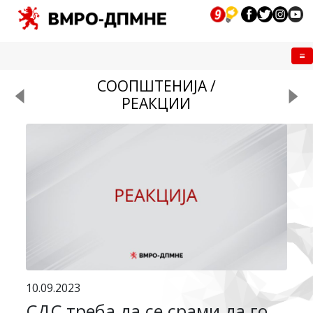
Me
СООПШТЕНИЈА /
РЕАКЦИИ
10.09.2023
СДС треба да се срами да го