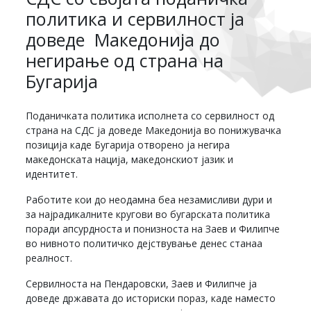
политика и сервилност ја
доведе Македонија до
негирање од страна на
Бугарија
Поданичката политика исполнета со сервилност од
страна на СДС ја доведе Македонија во понижувачка
позиција каде Бугарија отворено ја негира
македонската нација, македонскиот јазик и
идентитет.
Работите кои до неодамна беа незамисливи дури и
за најрадикалните кругови во бугарската политика
поради апсурдноста и понизноста на Заев и Филипче
во нивното политичко дејствување денес станаа
реалност.
Сервилноста на Пендаровски, Заев и Филипче ја
доведе државата до историски пораз, каде наместо