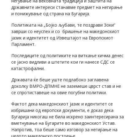
негување на вековната традиција и заштита на
државните интереси станавме предмет на негирање
и понижување од страна на Бугарија.
Политиката на „Бојко љубави, те поздрави Зоки“
заврши со неуспех и со бришење на македонскиот
јазик и идентитет од Извештајот на Европскиот
Парламент.
Последиците од политиките на виткање кичма денес
се јасно видливи а штетите кои ги нанесе СДС се
катастрофални.
Државата ќе беше уште подлабоко заглавена
доколку ВМРО-ДПМНЕ не заземеше цврст став и не
се спротиставеше на овие погубни политики.
Фактот дека македонскиот јазик и идентитет се
избришани од европски документи, е доказ дека
Бугарија никогаш не била искрено заинтересирана за
вметнување на Бугарите во македонскиот Устав.
Напротив, тоа беше само изговор за негирање на
целото македонско постоење.