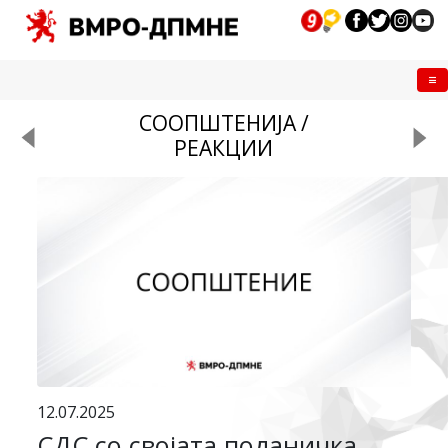
Me
СООПШТЕНИЈА /
РЕАКЦИИ
12.07.2025
СДС со својата поданичка