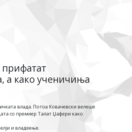
и прифатат
, а како ученичиња
ничката влада. Потоа Ковачевски велеше
дата со премиер Талат Џафери како
елји и владеење.