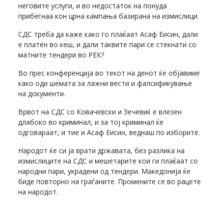
неговите услуги, и во недостаток на понуда
прибегнаа кон црна кампања базирана на измислици.
СДС треба да каже како го плаќаат Асаф Еисин, дали
е платен во кеш, и дали таквите пари се стекнати со
матните тендери во РЕК?
Во прес конференција во текот на денот ќе објавиме
како оди шемата за лажни вести и фалсификување
на документи.
Врвот на СДС со Ковачевски и Зечевиќ е влезен
длабоко во криминал, и за тој криминал ќе
одговараат, и тие и Асаф Еисин, веднаш по изборите.
Народот ќе си ја врати државата, без разлика на
измислиците на СДС и мешетарите кои ги плаќаат со
народни пари, украдени од тендери. Македонија ќе
биде повторно на граѓаните. Промените се во рацете
на народот.