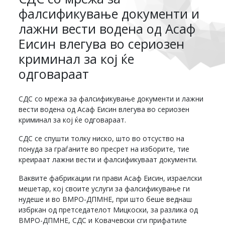
фалсификување документи и
лажни вести водена од Асаф
Еисин влегува во сериозен
криминал за кој ќе
одговараат
СДС со мрежа за фалсификување документи и лажни
вести водена од Асаф Еисин влегува во сериозен
криминал за кој ќе одговараат.
СДС се спушти толку ниско, што во отсуство на
понуда за граѓаните во пресрет на изборите, тие
креираат лажни вести и фалсификуваат документи.
Ваквите фабрикации ги прави Асаф Еисин, израелски
мешетар, кој своите услуги за фалсификување ги
нудеше и во ВМРО-ДПМНЕ, при што беше веднаш
избркан од претседателот Мицкоски, за разлика од
ВМРО-ДПМНЕ, СДС и Ковачевски сги прифатиле