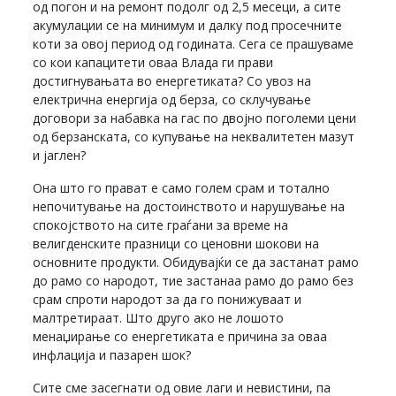
од погон и на ремонт подолг од 2,5 месеци, а сите
акумулации се на минимум и далку под просечните
коти за овој период од годината. Сега се прашуваме
со кои капацитети оваа Влада ги прави
достигнувањата во енергетиката? Со увоз на
електрична енергија од берза, со склучување
договори за набавка на гас по двојно поголеми цени
од берзанската, со купување на неквалитетен мазут
и јаглен?
Она што го прават е само голем срам и тотално
непочитување на достоинството и нарушување на
спокојството на сите граѓани за време на
велигденските празници со ценовни шокови на
основните продукти. Обидувајќи се да застанат рамо
до рамо со народот, тие застанаа рамо до рамо без
срам спроти народот за да го понижуваат и
малтретираат. Што друго ако не лошото
менаџирање со енергетиката е причина за оваа
инфлација и пазарен шок?
Сите сме засегнати од овие лаги и невистини, па