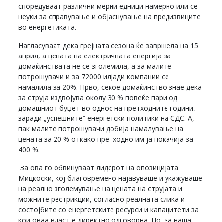
споредуваат различни мерни едници намерно или се
неуки за справување и објаснување на предизвиците
во енергетиката.
Нагласуваат дека грејната сезона ќе завршела на 15
април, а цената на електричната енергија за
домаќинствата не се зголемила, а за малите
потрошувачи и за 72000 илјади компании се
намалила за 20%. Прво, секое домаќинство знае дека
за струја издвојува околу 30 % повеќе пари од
домашниот буџет во однос на претходните години,
заради „успешните“ енергетски политики на СДС. А,
пак малите потрошувачи добија намалување на
цената за 20 % откако претходно им ја покачија за
400 %.
За ова го обвинуваат лидерот на опозицијата
Мицкоски, кој благовремено најавуваше и укажуваше
на реално зголемување на цената на струјата и
можните рестрикции, согласно реалната слика и
состојбите со енергетските ресурси и капацитети за
кои оваа власт е директно одговорна. Но, за наша