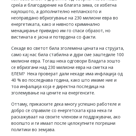
среќа и благодарение на благата зима, се избегна
најлошото, а дополнително непланското и
неоправдано вбризгување на 230 милиони евра во
енергетиката, како и нивното криминално
менаџирање привидно им го спаси образот, но
вистината е јасна и потврдена со факти.
Секаде во светот била зголемена цената на струјата,
само кај нас била стабилна и дури сме заштедиле 100
милиони евра. Тогаш нека одговори Владата зошто
се вбризгани над 230 милиони евра на сметка на
ЕЛЕМ? Нека проверат дали некаде има инфлација од
40 % во последнава година, како што имаме ние и
тоа инфалција која е директна последица на
зголемување на цените на енергенсите.
Оттаму, прикаските дека многу успешно работеле и
добро се справиле со енергетската крза нека ги
раскажуваат на своите членови и поддржувачи, ако
воопшто и ги имаат после целокупните погрешни
политики во земјава.