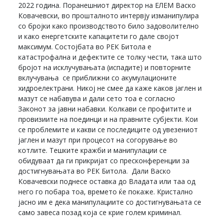
2022 година. Поранешниот директор на ЕЛЕМ Васко
Ковачевски, во прошталното интервју изманипулира
со бројки како производството било задоволително
и како енергетските капацитети го дале својот
максимум. Состојбата во РЕК Битола е
катастрофална и дефектите се толку чести, така што
бројот на исклучувањата (испадите) и повторните
вклучувања се приближни со акумулационите
хидроелектрани. Никој не смее да каже каков јаглен и
мазут се набавува и дали сето тоа е согласно
Законот за јавни набавки. Колкави се профитите и
провизиите на поединци и на правните субјекти. Кои
се проблемите и какви се последиците од увезениот
јаглен и мазут при процесот на согорување во
котлите. Тешките кражби и манипулации се
обидуваат да ги прикријат со пресконференции за
достигнувањата во РЕК Битола. Дали Васко
Ковачевски поднесе оставка до Владата или таа од
него го побара тоа, времето ќе покаже. Кристално
јасно им е дека манипулациите со достигнувањата се
само завеса позад која се крие голем криминал.