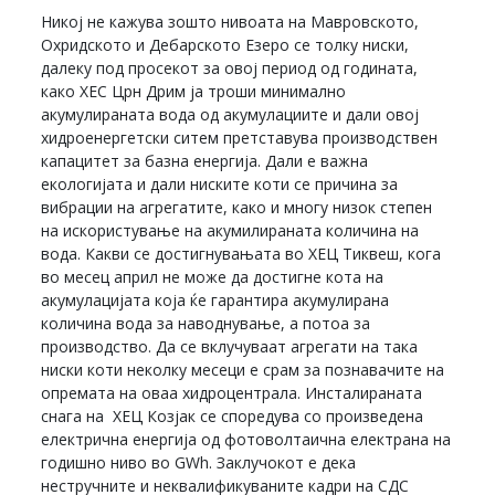
Никој не кажува зошто нивоата на Мавровското,
Охридското и Дебарското Езеро се толку ниски,
далеку под просекот за овој период од годината,
како ХЕС Црн Дрим ја троши минимално
акумулираната вода од акумулациите и дали овој
хидроенергетски ситем претставува производствен
капацитет за базна енергија. Дали е важна
екологијата и дали ниските коти се причина за
вибрации на агрегатите, како и многу низок степен
на искористување на акумилираната количина на
вода. Какви се достигнувањата во ХЕЦ Тиквеш, кога
во месец април не може да достигне кота на
акумулацијата која ќе гарантира акумулирана
количина вода за наводнување, а потоа за
производство. Да се вклучуваат агрегати на така
ниски коти неколку месеци е срам за познавачите на
опремата на оваа хидроцентрала. Инсталираната
снага на ХЕЦ Козјак се споредува со произведена
електрична енергија од фотоволтаична електрана на
годишно ниво во GWh. Заклучокот е дека
нестручните и неквалификуваните кадри на СДС