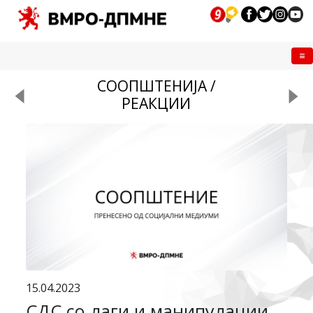
Me
СООПШТЕНИЈА /
РЕАКЦИИ
15.04.2023
СДС со лаги и манипулации