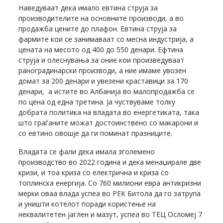
Наведуваат дека имало евтина струја за
производителите на основните производи, а во
продажба цените до плафон. Евтина струја за
фармите кои се занимаваат со месна индустрија, а
цената на месото од 400 до 550 денари. Ефтина
струја и олеснувања за оние кои произведуваат
раноградинарски производи, а ние имаме увозен
домат за 200 денари и увезени краставици за 170
денари, а истите во Албанија во малопродажба се
по цена од една третина. Ја чуствуваме толку
добрата политика на владата во енергетиката, така
што граѓаните можат достоинствено со макарони и
со евтино овошје да ги поминат празниците.
Владата се фали дека имала зголемено
производство во 2022 година и дека менаџирале две
кризи, и тоа криза со електрична и криза со
топлинска енергија. Со 760 милиони евра антикризни
мерки оваа влада успеа во РЕК Битола да го затрупа
и уништи котелот поради користење на
неквалитетен јаглен и мазут, успеа во ТЕЦ Осломеј 7