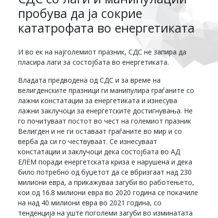
пробува да ја сокрие
кататрофата во енергетиката
И во ек на најголемиот празник, СДС не запира да
пласира лаги за состојбата во енергетиката.
Владата предводена од СДС и за време на
велигденските празници ги манипулира граѓаните со
лажни констатации за енергетиката и изнесува
лажни заклучоци за енергетските достигнувања. Не
го почитуваат постот во чест на големиот празник
Велигден и не ги оставаат граѓаните во мир и со
верба да си го чествуваат. Се изнесуваат
констатации и заклучоци дека состојбата во АД
ЕЛЕМ поради енергетската криза е нарушена и дека
било потребно од буџетот да се вбризгаат над 230
милиони евра, а прикажуваа загуби во работењето,
кои од 16.8 милиони евра во 2020 година се покачиле
на над 40 милиони евра во 2021 година, со
тенденција на уште поголеми загуби во изминатата