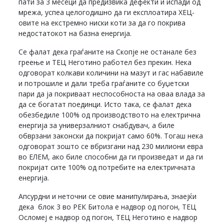
пати за 3 месеци да предизвика дефекти и испади од
мрежа, успеа целогодишно да ги експлоатира ХЕЦ-
овите на екстремно ниски коти за да го покрива
недостатокот на базна енергија.
Се фалат дека граѓаните на Скопје не останале без
греење и ТЕЦ Неготино работел без прекин. Нека
одговорат колкави количини на мазут и гас набавиле
и потрошиле и дали треба граѓаните со буџетски
пари да ја покриваат неспособноста на оваа влада за
да се богатат поединци. Исто така, се фалат дека
обезбедиле 100% од производството на електрична
енергија за универзалниот снабдувач, а биле
обврзани законски да покријат само 60%. Тогаш нека
одговорат зошто се вбризгани над 230 милиони евра
во ЕЛЕМ, ако биле способни да ги произведат и да ги
покријат сите 100% од потребите на електричната
енергија.
Апсурдни и неточни се овие манипулирања, знаејќи
дека блок 3 во РЕК Битола е надвор од погон, ТЕЦ
Осломеј е надвор од погон, ТЕЦ Неготино е надвор