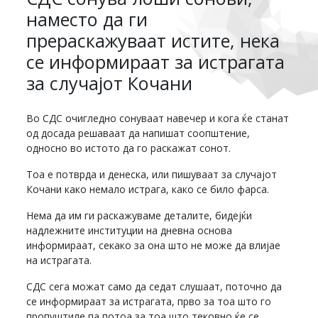
наместо да ги
прераскажуваат истите, нека
се информираат за истрагата
за случајот Кочани
Во СДС очигледно сонуваат навечер и кога ќе станат
од досада решаваат да напишат соопштение,
односно во истото да го раскажат сонот.
Тоа е потврда и денеска, или пишуваат за случајот
Кочани како немало истрага, како се било фарса.
Нема да им ги раскажуваме деталите, бидејќи
надлежните институции на дневна основа
информираат, секако за она што не може да влијае
на истрагата.
СДС сега можат само да седат слушаат, поточно да
се информираат за истрагата, прво за тоа што го
пропуштиле па потоа за тоа што тековно ќе се