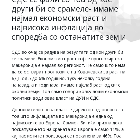
други би се срамеле- имаме
најмал економски раст и
највисока инфлација во
споредба со останатите земји
СДС во очај се радува на резултати од кои други би
се срамеле. Економскиот раст кој се прогнозира за
Македонија е најмал во регионот. Не само што нема
да се остварат прогнозите на Ковачевски за раст на
БДП од 5 до 6% годишно, туку неколку години
наназад, а и годинава, имаме најслаб раст од сите
околни земји. Тоа само говори колку лоши економски
политики води оваа власт на ДУИ и СДС.
Дополнително оваа власт е директно одговорна за
тоа што инфлацијата во Македонија е една од
највисоките во Европа. Самиот Битиќи призна дека
поскапувањето на храната во Европа е само 11%, а
кај нас истите производи се поскапени за 46%. Тоа