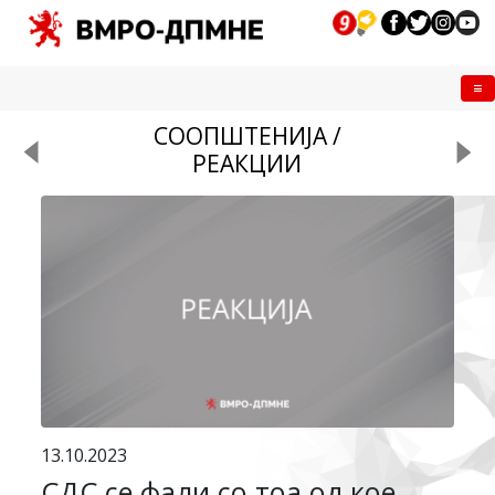
Me
СООПШТЕНИЈА /
РЕАКЦИИ
13.10.2023
СДС се фали со тоа од кое