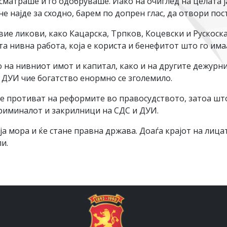
осматраше и го одобруваше. Иако на очиглед на целата 
е најде за сходно, барем по допрен глас, да отвори пос
вие ликови, како Кацарска, Трпков, Коцевски и Рускоск
та нивна работа, која е користа и бенефитот што го им
о на нивниот имот и капитал, како и на другите дежурни
 ДУИ чие богатство енормно се зголемило.
се противат на реформите во правосудството, затоа шт
криминалот и закрилници на СДС и ДУИ.
а мора и ќе стане правна држава. Доаѓа крајот на лица
и.