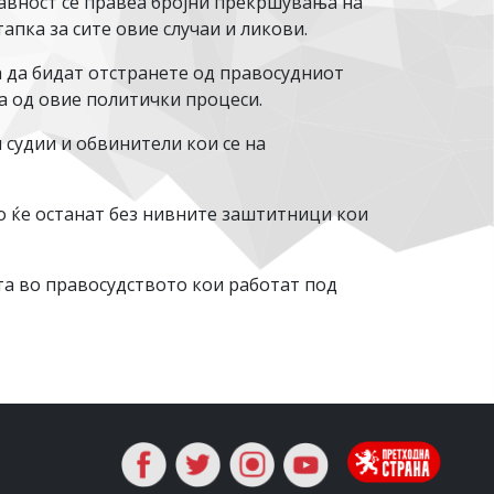
јавност се правеа бројни прекршувања на
тапка за сите овие случаи и ликови.
а да бидат отстранете од правосудниот
аа од овие политички процеси.
 судии и обвинители кои се на
о ќе останат без нивните заштитници кои
та во правосудството кои работат под