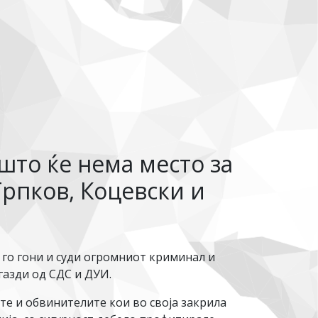
што ќе нема место за
Трпков, Коцевски и
го гони и суди огромниот криминал и
газди од СДС и ДУИ.
те и обвинителите кои во своја закрила