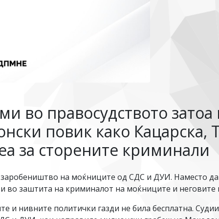
ми во правосудството затоа 
нски повик како Кацарска, 
теа за сторените криминали
 заробеништво на моќниците од СДС и ДУИ. Наместо да 
ави во заштита на криминалот на моќниците и неговите 
е и нивните политички газди не била бесплатна. Судии