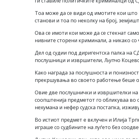
ги ставиле политичките криминалци од С
Тоа може да се види од имотите кои што 
станови и тоа по неколку на број, земјиш
Ова се имоти кои може да се стекнат сам
нивните сторени криминали, а никако со 
Дел од судии под диригентска палка на С
послушници и извршители, Љупчо Коцевск
Како награда за послушноста и понизноста
прекршувања во своето работење беше ос
Овие две послушнички и извршителки на С
соопштенија предметот го обликуваа во о
нехумана и нефер судска постапка, изживув
Во истиот предмет е вклучен и Илија Трп
играше со судбините на луѓето без соодве