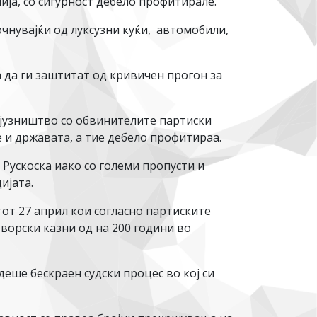
ја, со сигурност дебело профитирале.
чнувајќи од луксузни куќи, автомобили,
а да ги заштитат од кривичен прогон за
сојузништво со обвинителите партиски
 и државата, а тие дебело профитираа.
 Рускоска иако со големи пропусти и
ијата.
от 27 април кои согласно партиските
ворски казни од на 200 години во
еше бескраен судски процес во кој си