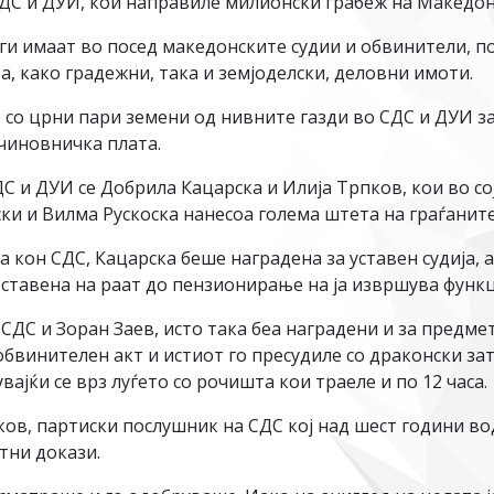
ДС и ДУИ, кои направиле милионски грабеж на Македони
ги имаат во посед македонските судии и обвинители, по
та, како градежни, така и земјоделски, деловни имоти.
о со црни пари земени од нивните газди во СДС и ДУИ з
чиновничка плата.
ДС и ДУИ се Добрила Кацарска и Илија Трпков, кои во 
и и Вилма Рускоска нанесоа голема штета на граѓаните
 кон СДС, Кацарска беше наградена за уставен судија, а
тавена на раат до пензионирање на ја извршува функц
ДС и Зоран Заев, исто така беа наградени и за предмет
бвинителен акт и истиот го пресудиле со драконски зат
ајќи се врз луѓето со рочишта кои траеле и по 12 часа.
ков, партиски послушник на СДС кој над шест години вод
тни докази.