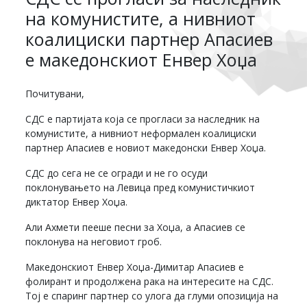
на комунистите, а нивниот
коалициски партнер Апасиев
е македонскиот Енвер Хоџа
Почитувани,
СДС е партијата која се прогласи за наследник на
комунистите, а нивниот неформален коалициски
партнер Апасиев е новиот македонски Енвер Хоџа.
СДС до сега не се огради и не го осуди
поклонувањето на Левица пред комунистичкиот
диктатор Енвер Хоџа.
Али Ахмети пееше песни за Хоџа, а Апасиев се
поклонува на неговиот гроб.
Македонскиот Енвер Хоџа-Димитар Апасиев е
фолирант и продолжена рака на интересите на СДС.
Тој е спаринг партнер со улога да глуми опозиција на