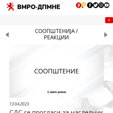
Me
СООПШТЕНИЈА /
РЕАКЦИИ
13.04.2023
СДС се прогласи за наследник