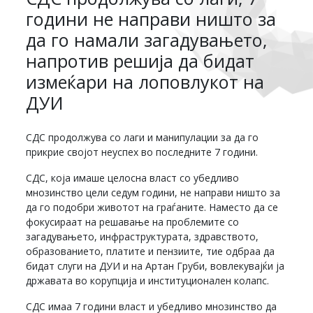
години не направи ништо за
да го намали загадувањето,
напротив решија да бидат
измеќари на лоповлукот на
ДУИ
СДС продолжува со лаги и манипулации за да го
прикрие својот неуспех во последните 7 години.
СДС, која имаше целосна власт со убедливо
мнозинство цели седум години, не направи ништо за
да го подобри животот на граѓаните. Наместо да се
фокусираат на решавање на проблемите со
загадувањето, инфраструктурата, здравството,
образованието, платите и пензиите, тие одбраа да
бидат слуги на ДУИ и на Артан Груби, вовлекувајќи ја
државата во корупција и институционален колапс.
СДС имаа 7 години власт и убедливо мнозинство да