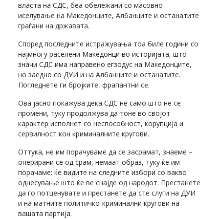
власта на СДС, беа обележани со масовно
иселување на Македонците, Албанците и останатите
граѓани на државата.
Според последните истражувања тоа биле години со
најмногу раселени Македонци во историјата, што
значи СДС има направено егзодус на Македонците,
но заедно со ДУИ и на Албанците и останатите.
Погледнете ги бројките, фрапантни се.
Ова јасно покажува дека СДС не само што не се
промени, туку продолжува да тоне во својот
карактер исполнет со неспособност, корупција и
сервилност кон криминалните кругови.
Оттука, не им порачуваме да се засрамат, знаеме –
оперирани се од срам, немаат образ, туку ќе им
порачаме: ќе видите на следните избори со вакво
однесување што ќе ве снајде од народот. Престанете
да го потценувате и престанете да сте слуги на ДУИ
и на матните политичко-криминални кругови на
вашата партија.