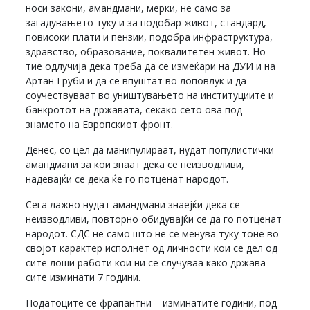
носи закони, амандмани, мерки, не само за
загадувањето туку и за подобар живот, стандард,
повисоки плати и пензии, подобра инфраструктура,
здравство, образование, поквалитетен живот. Но
тие одлучија дека треба да се измеќари на ДУИ и на
Артан Груби и да се впуштат во лоповлук и да
соучествуваат во уништувањето на институциите и
банкротот на државата, секако сето ова под
знамето на Европскиот фронт.
Денес, со цел да манипулираат, нудат популистички
амандмани за кои знаат дека се неизводливи,
надевајќи се дека ќе го потценат народот.
Сега лажно нудат амандмани знаејќи дека се
неизводливи, повторно обидувајќи се да го потценат
народот. СДС не само што не се менува туку тоне во
својот карактер исполнет од личности кои се дел од
сите лоши работи кои ни се случуваа како држава
сите изминати 7 години.
Податоците се фрапантни – изминатите години, под