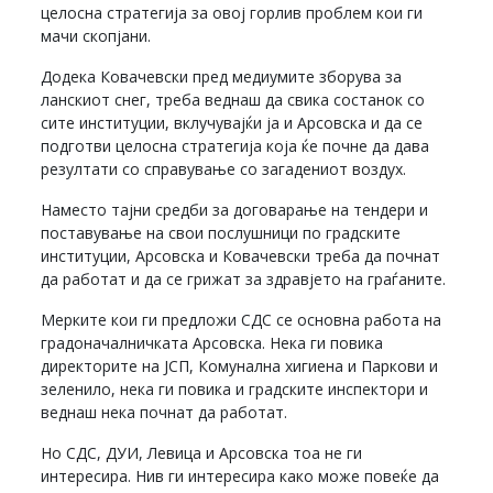
целосна стратегија за овој горлив проблем кои ги
мачи скопјани.
Додека Ковачевски пред медиумите зборува за
ланскиот снег, треба веднаш да свика состанок со
сите институции, вклучувајќи ја и Арсовска и да се
подготви целосна стратегија која ќе почне да дава
резултати со справување со загадениот воздух.
Наместо тајни средби за договарање на тендери и
поставување на свои послушници по градските
институции, Арсовска и Ковачевски треба да почнат
да работат и да се грижат за здравјето на граѓаните.
Мерките кои ги предложи СДС се основна работа на
градоначалничката Арсовска. Нека ги повика
директорите на ЈСП, Комунална хигиена и Паркови и
зеленило, нека ги повика и градските инспектори и
веднаш нека почнат да работат.
Но СДС, ДУИ, Левица и Арсовска тоа не ги
интересира. Нив ги интересира како може повеќе да