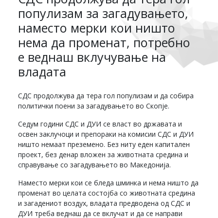
популизам за загадувањето,
наместо мерки кои ништо
нема да променат, потребно
е веднаш вклучување на
владата
СДС продолжува да тера гол популизам и да собира
политички поени за загадувањето во Скопје.
Седум години СДС и ДУИ се власт во државата и
освен заклучоци и препораки на комисии СДС и ДУИ
ништо немаат преземено. Без ниту еден капитален
проект, без денар вложен за животната средина и
справување со загадувањето во Македонија.
Наместо мерки кои се бледа шминка и нема ништо да
променат во целата состојба со животната средина
и загадениот воздух, владата предводена од СДС и
ДУИ треба веднаш да се вклучат и да се направи