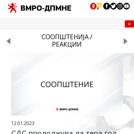
Me
СООПШТЕНИЈА /
РЕАКЦИИ
12.01.2023
СДС продолжува да тера гол