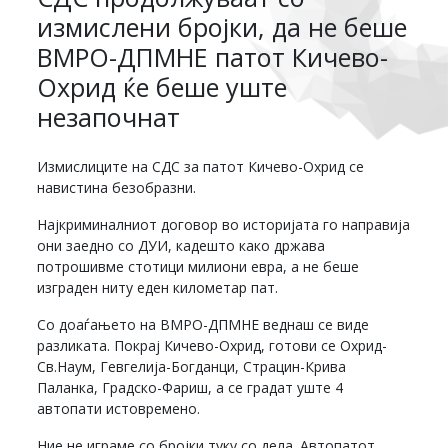
измислени бројки, да не беше
ВМРО-ДПМНЕ патот Кичево-
Охрид ќе беше уште
незапочнат
Измислиците на СДС за патот Кичево-Охрид се
навистина безобразни.
Најкриминалниот договор во историјата го направија
они заедно со ДУИ, кадешто како држава
потрошивме стотици милиони евра, а не беше
изграден ниту еден километар пат.
Со доаѓањето на ВМРО-ДПМНЕ веднаш се виде
разликата. Покрај Кичево-Охрид, готови се Охрид-
Св.Наум, Гевгелија-Богданци, Страцин-Крива
Паланка, Градско-Фариш, а се градат уште 4
автопати истовремено.
Ние не играме со бројки туку со дела. Автопатот