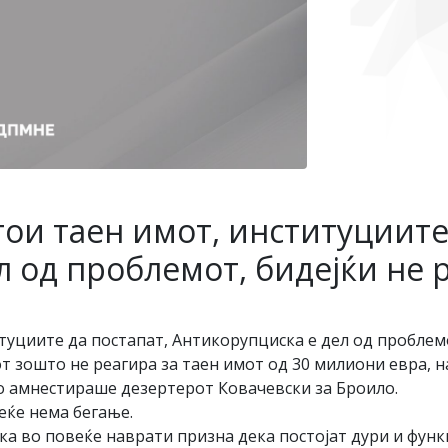
ои таен имот, институциите
л од проблемот, бидејќи не 
туциите да постапат, Антикорупциска е дел од проблемо
т зошто не реагира за таен имот од 30 милиони евра, 
го амнестираше дезертерот Ковачевски за Броило.
еќе нема бегање.
а во повеќе наврати призна дека постојат дури и функц