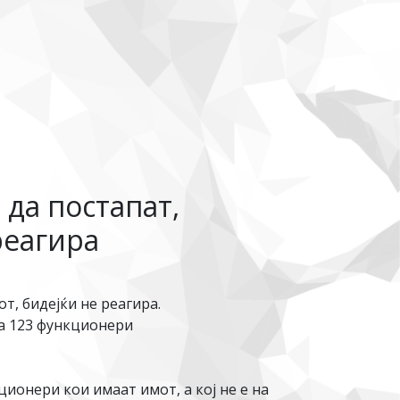
 да постапат,
реагира
т, бидејќи не реагира.
на 123 функционери
ионери кои имаат имот, а кој не е на