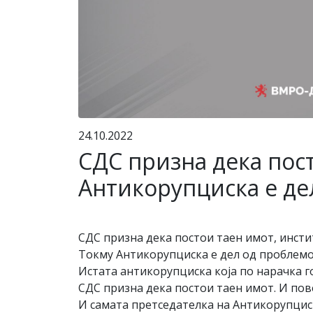
24.10.2022
СДС призна дека пост
Антикорупциска е де
СДС призна дека постои таен имот, инсти
Токму Антикорупциска е дел од проблемо
Истата антикорупциска која по нарачка 
СДС призна дека постои таен имот. И пов
И самата претседателка на Антикорупциск