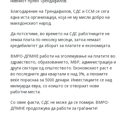
нивниот пулен Трендафилов.
Благодарение на Трендафилов, СДС и ССМ се сега
една иста организација, која не му мисли добро на
македонскиот народ.
Да потсетиме, во времето на СДС работниците не
земаа плата по неколку месеци, затоа немаат
кредибилитет да зборат за платите и економијата.
ВМРО-ДПМНЕ работи на зголемување на платите во
здравството, образованието, МВР, администрација и
други сектори од општеството. Економскиот раст е
во последните два квартали е над 3%, а пензиите
веќе пораснаа за 5000 денари. Инвестициите се над
милијарда евра, со коишто се отвораат нови
работни места.
Со овие факти, СДС не може да се помири. ВМРО-
ДПМНЕ продолжува да работи за граѓаните!