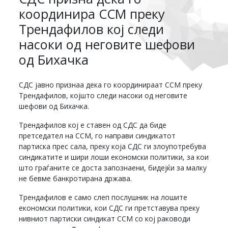
координира ССМ преку
Трендафилов кој следи
насоки од неговите шефови
од Бихачка
СДС јавно признаа дека го координираат ССМ преку
Трендафилов, којшто следи насоки од неговите
шефови од Бихачка.
Трендафилов кој е ставен од СДС да биде
претседател на ССМ, го направи синдикатот
партиска прес сала, преку која СДС ги злоупотребува
синдикатите и шири лоши економски политики, за кои
што граѓаните се доста запознаени, бидејќи за малку
не бевме банкротирана држава.
Трендафилов е само слеп послушник на лошите
економски политики, кои СДС ги претставува преку
нивниот партиски синдикат ССМ со кој раководи