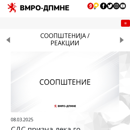
Me
СООПШТЕНИЈА /
РЕАКЦИИ
08.03.2025
СДС призна дека го