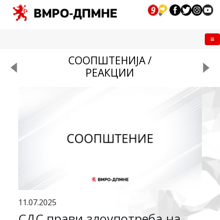
Me
СООПШТЕНИЈА /
РЕАКЦИИ
11.07.2025
СДС прави злоупотреба на