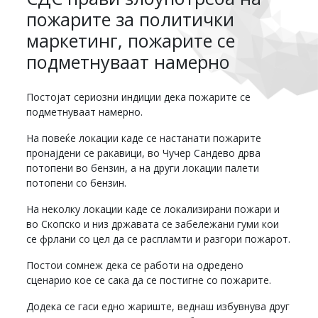
пожарите за политички
маркетинг, пожарите се
подметнуваат намерно
Постојат сериозни индиции дека пожарите се
подметнуваат намерно.
На повеќе локации каде се настанати пожарите
пронајдени се ракавици, во Чучер Сандево дрва
потопени во бензин, а на други локации палети
потопени со бензин.
На неколку локации каде се локализирани пожари и
во Скопско и низ државата се забележани гуми кои
се фрлани со цел да се распламти и разгори пожарот.
Постои сомнеж дека се работи на одредено
сценарио кое се сака да се постигне со пожарите.
Додека се гаси едно жариште, веднаш избувнува друг