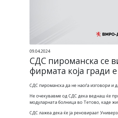
09.04.2024
СДС пироманска се в
фирмата која гради е
СДС пироманска да не наоѓа изговори и д
Не очекувавме од СДС дека веднаш ќе при
модуларната болница во Тетово, каде жив
СДС лажеа дека ќе ја реновираат Универза