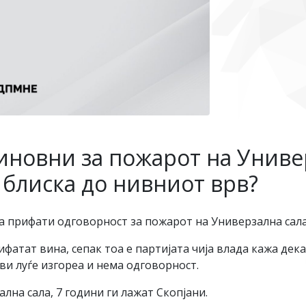
иновни за пожарот на Униве
 блиска до нивниот врв?
а прифати одговорност за пожарот на Универзална сала
фатат вина, сепак тоа е партијата чија влада кажа дека
и луѓе изгореа и нема одговорност.
лна сала, 7 години ги лажат Скопјани.