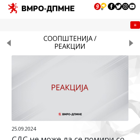
Me
СООПШТЕНИЈА /
РЕАКЦИИ
25.09.2024
СДС не може да се помири со