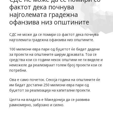
фактот дека почнува
најголемата градежна
офанзива низ општините
СДС не може да се помири со фактот дека почнува
најголемата градежна офанзива низ општините.
100 милиони евра пари од буџетот ќе бидат дадени
за проекти на општините ширум државата. Тоа се
средства кои со години некок општини не ги виделе и
неможеле да реализираат голем број проекти кои се
потребни.
Ова е само почеток. Секоја година на општините ќе
им бидат достапни 250 милиони евра пари од
буџетот за реализација на капитални проекти.
Целта на владата е Македонија да се развива
рамномерно, забрзано и силно.