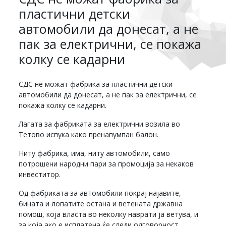
пластични детски
автомобили да донесат, а не
пак за електрични, се покажа
колку се кадарни
СДС не можат фабрика за пластични детски
автомобили да донесат, а не пак за електрични, се
покажа колку се кадарни.
Лагата за фабриката за електрични возила во
Тетово испука како пренапумпан балон.
Ниту фабрика, има, ниту автомобили, само
потрошени народни пари за промоција за некаков
инвеститор.
Од фабриката за автомобили покрај најавите,
бината и лопатите остана и ветената државна
помош, која власта во неколку наврати ја ветува, и
за која ако е исплатена ќе следи одговорност.