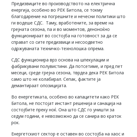
Предизвиците во производството на електрична
енергија, особено во РЕК Битола, се токму
благодарение на погрешните и нечесни политики што
ги водеше СДС. Таму, вработените, за време на
грејната сезона, па и во моментов, деноноќно
функционираат во состојба на готовност за да се
справат со сите предизвици и несоодветно
одржуваната техничко-технолошка опрема.
СДС функционира врз основа на шпекулации и
фабрикувани полувистини. Да потсетиме, и пред пет
месеци, среде грејна сезона, тврдеа дека РЕК Битола
само што не колабирал. Сепак, фактите ја
демантираат опозицијата.
Во енергетиката, особено во капацитети како РЕК
Битола, не постојат инстант решенија и санација на
состојбите преку ноќ. Она што СДС го уништи за
седум години, е невозможно да се санира во краток
рок.
Енергетскиот сектор е оставен во состојба на хаос и