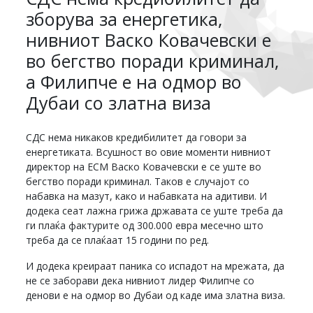
зборува за енергетика,
нивниот Васко Ковачевски е
во бегство поради криминал,
а Филипче е на одмор во
Дубаи со златна виза
СДС нема никаков кредибилитет да говори за
енергетиката. Всушност во овие моменти нивниот
директор на ЕСМ Васко Ковачевски е се уште во
бегство поради криминал. Таков е случајот со
набавка на мазут, како и набавката на адитиви. И
додека сеат лажна грижа државата се уште треба да
ги плаќа фактурите од 300.000 евра месечно што
треба да се плаќаат 15 години по ред.
И додека креираат паника со испадот на мрежата, да
не се заборави дека нивниот лидер Филипче со
денови е на одмор во Дубаи од каде има златна виза.