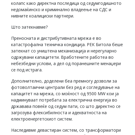
колапс како директна последица од седумгодишното
недомаќинско и криминално владеење на СДС и
нивните коалициски партнери.
Што затекнавме?
Преносната и дистрибутивната мрежа е во
катастрофална техничка кондиција. РЕК Битола беше
затекнат со уништена механизација и нерегуларно
одржувани капацитети. Вработените работеа во
небезбедни услови, а дел од поранешните менаџери
се под истрага.
Дополнително, доделени беа премногу дозволи за
фотоволтаични централи без ред и согледување на
капацитет на мрежа, со моќност од 9500 MW кои ја
надминуваат потребата за електрична енергија во
државава повеќе од седум пати, со што директно се
загрозува флексибилноста и адекватноста на
електроенергетскиот систем.
Наследивме девастиран систем, со трансформатори