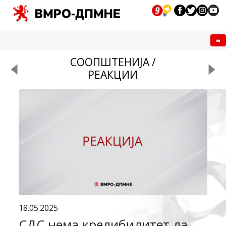
Me
СООПШТЕНИЈА /
РЕАКЦИИ
18.05.2025
СДС нема кредибилитет да