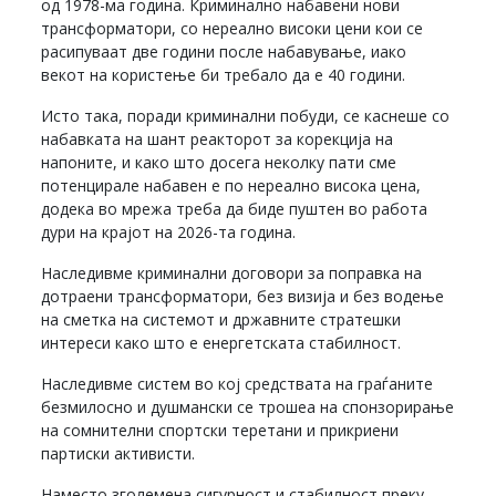
од 1978-ма година. Криминално набавени нови
трансформатори, со нереално високи цени кои се
расипуваат две години после набавување, иако
векот на користење би требало да е 40 години.
Исто така, поради криминални побуди, се каснеше со
набавката на шант реакторот за корекција на
напоните, и како што досега неколку пати сме
потенцирале набавен е по нереално висока цена,
додека во мрежа треба да биде пуштен во работа
дури на крајот на 2026-та година.
Наследивме криминални договори за поправка на
дотраени трансформатори, без визија и без водење
на сметка на системот и државните стратешки
интереси како што е енергетската стабилност.
Наследивме систем во кој средствата на граѓаните
безмилосно и душмански се трошеа на спонзорирање
на сомнителни спортски теретани и прикриени
партиски активисти.
Наместо зголемена сигурност и стабилност преку