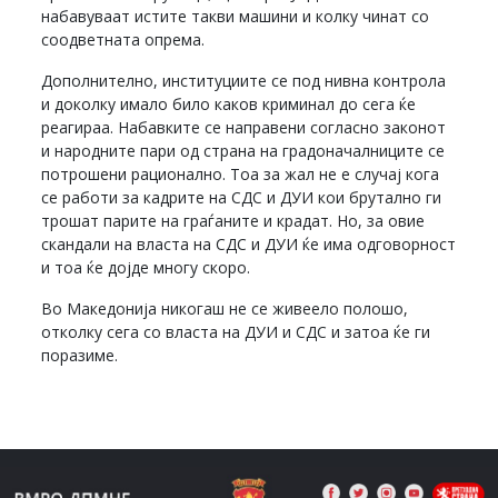
набавуваат истите такви машини и колку чинат со
соодветната опрема.
Дополнително, институциите се под нивна контрола
и доколку имало било каков криминал до сега ќе
реагираа. Набавките се направени согласно законот
и народните пари од страна на градоначалниците се
потрошени рационално. Тоа за жал не е случај кога
се работи за кадрите на СДС и ДУИ кои брутално ги
трошат парите на граѓаните и крадат. Но, за овие
скандали на власта на СДС и ДУИ ќе има одговорност
и тоа ќе дојде многу скоро.
Во Македонија никогаш не се живеело полошо,
отколку сега со власта на ДУИ и СДС и затоа ќе ги
поразиме.