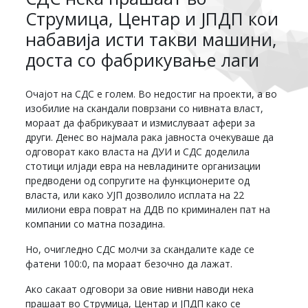
Струмица, Центар и ЈПДП кои
набавија исти такви машини,
доста со фабрикување лаги
Очајот на СДС е голем. Во недостиг на проекти, а во
изобилие на скандали поврзани со нивната власт,
мораат да фабрикуваат и измислуваат афери за
други. Денес во најмала рака јавноста очекуваше да
одговорат како власта на ДУИ и СДС доделила
стотици илјади евра на невладините организации
предводени од сопругите на функционерите од
власта, или како УЈП дозволило исплата на 22
милиони евра поврат на ДДВ по криминален пат на
компании со матна позадина.
Но, очигледно СДС молчи за скандалите каде се
фатени 100:0, па мораат безочно да лажат.
Ако сакаат одговори за овие нивни наводи нека
прашаат во Струмица, Центар и ЈПДП како се