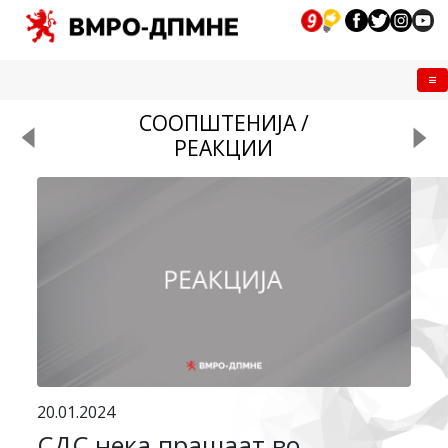
Me
СООПШТЕНИЈА /
РЕАКЦИИ
20.01.2024
СДС нека прашаат во