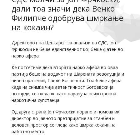
дали тоа значи дека Венко
Филипче одобрува шмркање
на кокаин?
Директорот на Центарот за анализи на СДС, Јон
Фрчкоски не беше единствениот кој беше фатен во
нарко афера.
Ќе потсетиме дека втората нарко афера во оваа
партија беше на водачот на Шарената револуција и
нивен пратеник, Павле Богоевски. Тоа беше афера
каде на снимка чија автентичност Богоевски ја
потврди, се гледаше како нарачува психотропна
наркотична супстанца.
Од друга страна Јон Фрчкоски порано и помошник
директор во Јавното претпријатие за станбен и
деловен простор се гледа како шмрка кокаин на
работно место.