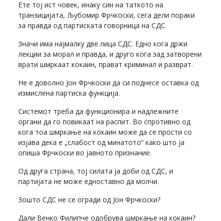
Ете тој ист човек, инаку син на таткото на
транзицијата, Љубомир Фрчкоски, сега дели пораки
за правда од партиската говорница на СДС.
Значи има најмалку две лица СДС. Едно кога држи
лекции за морал и правда, и друго кога зад затворени
врати шмркаат кокаин, прават криминал и разврат.
Не е доволно Јон Фрчкоски да си поднесе оставка од
измислена партиска функција.
Системот треба да функционира и надлежните
органи да го повикаат на распит. Во спротивно од
кога тоа шмркање на кокаин може да се прости со
изјава дека е „слабост од минатото“ како што ја
опиша Фрчкоски во јавното признание.
Од друга страна, тој силата ја доби од СДС, и
партијата не може едноставно да молчи.
Зошто СДС не се огради од Јон Фрчкоски?
Дали Венко Филипче одобрува шмркање на кокаин?