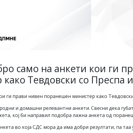
бро само на анкети кои ги п
како Тевдовски со Преспа и
кои ги прави нивен поранешен министер како Тевдовски
ародни и домашни релевантни анкети. Свесни дека губат
кета, кој би направил подобра лажна анкета од поране
нкета во која СДС мора да има добри резултати, па таа