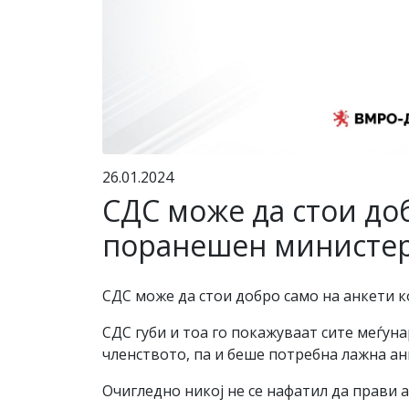
26.01.2024
СДС може да стои до
поранешен министер 
СДС може да стои добро само на анкети 
СДС губи и тоа го покажуваат сите меѓун
членството, па и беше потребна лажна ан
Очигледно никој не се нафатил да прави а