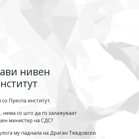
рави нивен
нститут
 со Преспа институт.
, нема со што да го залажуваат
шен министер на СДС?
 улога му паднала на Драган Тевдовски.