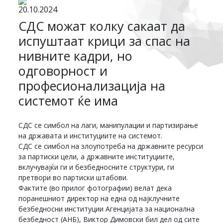
20.10.2024
СДС можат колку сакаат да
испуштаат крици за спас на
нивните кадри, но
одговорност и
професионализација на
системот ќе има
СДС се симбол на лаги, манипулации и партизирање
на државата и институциите на системот.
СДС се симбол на злоупотреба на државните ресурси
за партиски цели, а државните институциите,
вклучувајќи ги и безбедносните структури, ги
претвори во партиски штабови.
Фактите (во прилог фотографии) велат дека
поранешниот директор на една од најклучните
безбедносни институции Агенцијата за национална
безбедност (АНБ), Виктор Димовски бил дел од сите