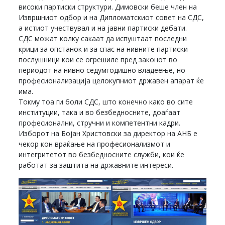
високи партиски структури. Димовски беше член на
Извршниот одбор и на Дипломатскиот совет на СДС,
а истиот учествувал и на јавни партиски дебати.
СДС можат колку сакаат да испуштаат последни
крици за опстанок и за спас на нивните партиски
послушници кои се огрешиле пред законот во
периодот на нивно седумгодишно владеење, но
професионализација целокупниот државен апарат ќе
има.
Токму тоа ги боли СДС, што конечно како во сите
институции, така и во безбедносните, доаѓаат
професионални, стручни и компетентни кадри.
Изборот на Бојан Христовски за директор на АНБ е
чекор кон враќање на професионализмот и
интегритетот во безбедносните служби, кои ќе
работат за заштита на државните интереси.