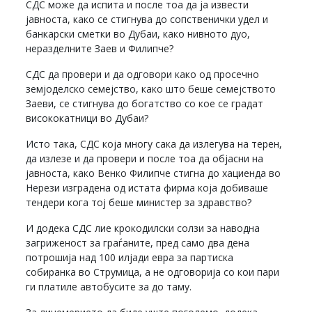
СДС може да испита и после тоа да ја извести
јавноста, како се стигнува до сопственички удел и
банкарски сметки во Дубаи, како нивното дуо,
неразделните Заев и Филипче?
СДС да провери и да одговори како од просечно
земјоделско семејство, како што беше семејството
Заеви, се стигнува до богатство со кое се градат
висококатници во Дубаи?
Исто така, СДС која многу сака да излегува на терен,
да излезе и да провери и после тоа да објасни на
јавноста, како Венко Филипче стигна до хациенда во
Нерези изградена од истата фирма која добиваше
тендери кога тој беше министер за здравство?
И додека СДС лие крокодилски солзи за наводна
загриженост за граѓаните, пред само два дена
потрошија над 100 илјади евра за партиска
собиранка во Струмица, а не одговорија со кои пари
ги платиле автобусите за до таму.