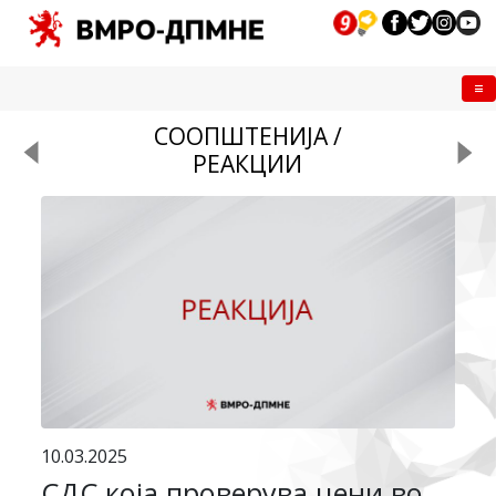
Me
СООПШТЕНИЈА /
РЕАКЦИИ
10.03.2025
СДС која проверува цени во