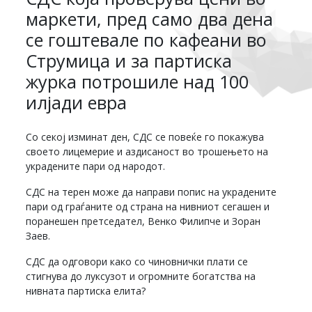
маркети, пред само два дена
се гоштевале по кафеани во
Струмица и за партиска
журка потрошиле над 100
илјади евра
Со секој изминат ден, СДС се повеќе го покажува
своето лицемерие и аздисаност во трошењето на
украдените пари од народот.
СДС на терен може да направи попис на украдените
пари од граѓаните од страна на нивниот сегашен и
поранешен претседател, Венко Филипче и Зоран
Заев.
СДС да одговори како со чиновнички плати се
стигнува до луксузот и огромните богатства на
нивната партиска елита?