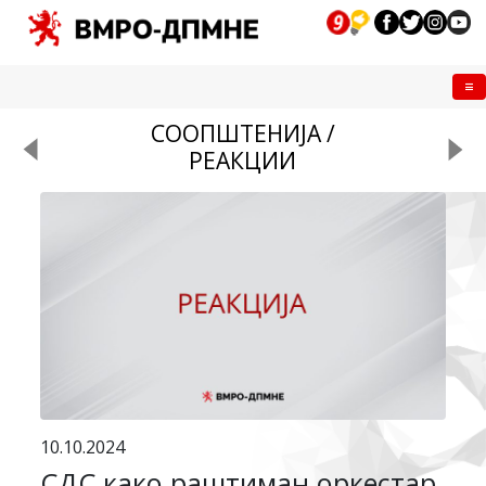
Me
СООПШТЕНИЈА /
РЕАКЦИИ
10.10.2024
СДС како раштиман оркестар