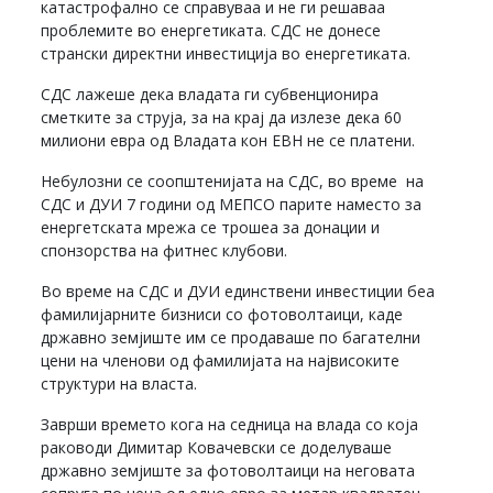
катастрофално се справуваа и не ги решаваа
проблемите во енергетиката. СДС не донесе
странски директни инвестиција во енергетиката.
СДС лажеше дека владата ги субвенционира
сметките за струја, за на крај да излезе дека 60
милиони евра од Владата кон ЕВН не се платени.
Небулозни се соопштенијата на СДС, во време на
СДС и ДУИ 7 години од МЕПСО парите наместо за
енергетската мрежа се трошеа за донации и
спонзорства на фитнес клубови.
Во време на СДС и ДУИ единствени инвестиции беа
фамилијарните бизниси со фотоволтаици, каде
државно земјиште им се продаваше по багателни
цени на членови од фамилијата на највисоките
структури на власта.
Заврши времето кога на седница на влада со која
раководи Димитар Ковачевски се доделуваше
државно земјиште за фотоволтаици на неговата