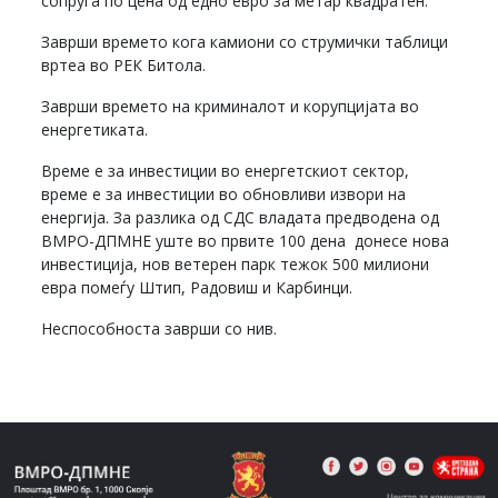
сопруга по цена од едно евро за метар квадратен.
Заврши времето кога камиони со струмички таблици
вртеа во РЕК Битола.
Заврши времето на криминалот и корупцијата во
енергетиката.
Време е за инвестиции во енергетскиот сектор,
време е за инвестиции во обновливи извори на
енергија. За разлика од СДС владата предводена од
ВМРО-ДПМНЕ уште во првите 100 дена донесе нова
инвестиција, нов ветерен парк тежок 500 милиони
евра помеѓу Штип, Радовиш и Карбинци.
Неспособноста заврши со нив.