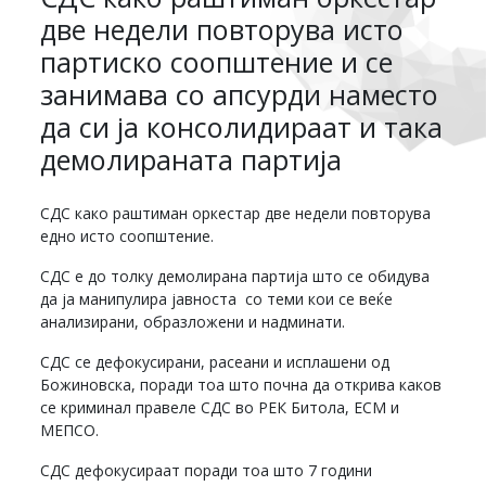
две недели повторува исто
партиско соопштение и се
занимава со апсурди наместо
да си ја консолидираат и така
демолираната партија
СДС како раштиман оркестар две недели повторува
едно исто соопштение.
СДС е до толку демолирана партија што се обидува
да ја манипулира јавноста со теми кои се веќе
анализирани, образложени и надминати.
СДС се дефокусирани, расеани и исплашени од
Божиновска, поради тоа што почна да открива каков
се криминал правеле СДС во РЕК Битола, ЕСМ и
МЕПСО.
СДС дефокусираат поради тоа што 7 години