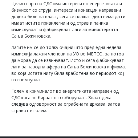
Целиот врв на СДС има интереси во енергетиката и
бизнисот со струја, интереси и конекции направени
додека биле на власт, сега се плашат дека нема да ги
имаат истите привилегии и од страв и паника
измислуваат и фабрикуваат лаги за министерката
Сања Божиновска.
Лагите им се до толку очајни што пред една недела
измислија лажни членови на УО во МЕПСО, за потоа
да мораа да се извинуваат. Исто и сега фабрикуваат
лаги за наводна афера на Сања Божиновска и фирма,
во која истата ниту била вработена во периодот кој
го спомнуваат.
Голем е криминалот во енергетиката направен од
СДС кога не бираат што зборуваат. Знаат дека
следува одговорност за ограбената држава, затоа
стравот е голем.