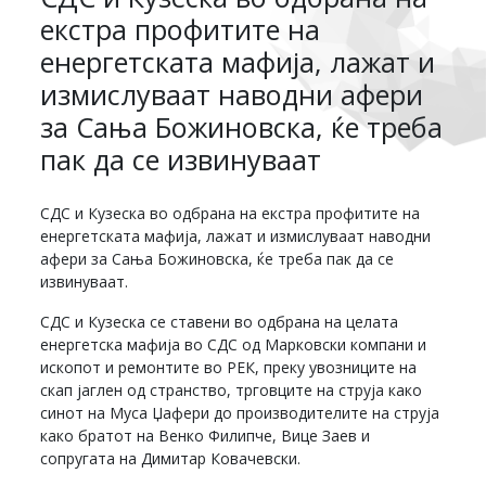
екстра профитите на
енергетската мафија, лажат и
измислуваат наводни афери
за Сања Божиновска, ќе треба
пак да се извинуваат
СДС и Кузеска во одбрана на екстра профитите на
енергетската мафија, лажат и измислуваат наводни
афери за Сања Божиновска, ќе треба пак да се
извинуваат.
СДС и Кузеска се ставени во одбрана на целата
енергетска мафија во СДС од Марковски компани и
ископот и ремонтите во РЕК, преку увозниците на
скап јаглен од странство, трговците на струја како
синот на Муса Џафери до производителите на струја
како братот на Венко Филипче, Вице Заев и
сопругата на Димитар Ковачевски.