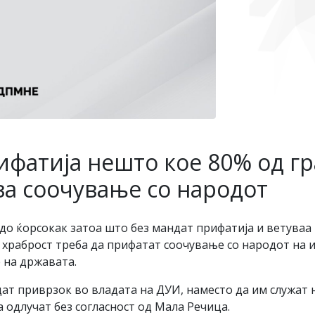
ифатија нешто кое 80% од гр
за соочување со народот
до ќорсокак затоа што без мандат прифатија и ветуваа н
и храброст треба да прифатат соочување со народот на и
 на државата.
дат приврзок во владата на ДУИ, наместо да им служат н
 одлучат без согласност од Мала Речица.