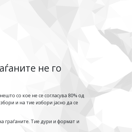
аѓаните не го
ешто со кое не се согласува 80% од
збори и на тие избори јасно да се
а граѓаните. Тие дури и формат и