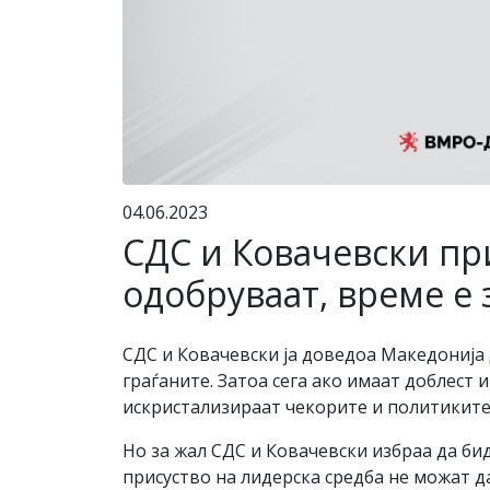
04.06.2023
СДС и Ковачевски пр
одобруваат, време е 
СДС и Ковачевски ја доведоа Македонија 
граѓаните. Затоа сега ако имаат доблест 
искристализираат чекорите и политиките
Но за жал СДС и Ковачевски избраа да би
присуство на лидерска средба не можат да