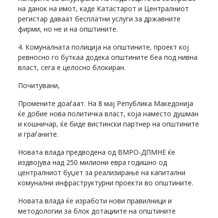
на данок на имот, каде Катастарот и Централниот
регистар даваат бесплатни услуги за државните
фирми, но не и на општините.
4. Комуналната полиција на општините, проект кој
ревносно го буткаа додека општините беа под нивна
власт, сега е целосно блокиран.
Почитувани,
Промените доаѓаат. На 8 мај Република Македонија
ќе добие нова политичка власт, која наместо душман
и кошничар, ќе биде вистински партнер на општините
и граѓаните.
Новата влада предводена од ВМРО-ДПМНЕ ќе
издвојува над 250 милиони евра годишно од
централниот буџет за реализирање на капитални
комунални инфраструктурни проекти во општините.
Новата влада ќе изработи нови правилници и
методологии за блок дотациите на општините