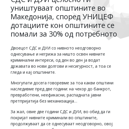
уништуваат општините во
Македонија, според УНИЦЕФ
дотациите кон општините се
помали за 30% од потребното
Двоецот СДС и ДУИ со нивното неодговорно
однесување и негрижа за ништо освен нивните
криминални интереси, од ден во ден ја водат
државата во нови долгови и несигурност, а тоа се
гледа и кај општините.
Многупати досега говоревме за тоа какви општини
наследивме пред две години: на чекор до банкрот,
превработени, неефикасни, распадната јавни
претпријатија без механизација…
За жал, овие две години СДС и ДУИ, во обид да ги
покријат нивните криминали во општините,
продолжуваат да се однесуваат неодговорно, овој