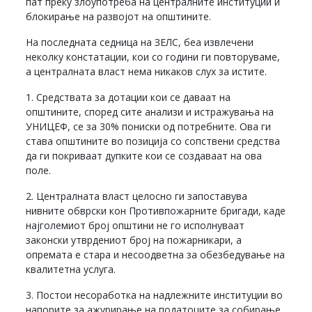
пат преку злоупотреба на централните институции и
блокирање на развојот на општините.
На последната седница на ЗЕЛС, беа извлечени
неколку констатации, кои со години ги повторуваме,
а централната власт нема никаков слух за истите.
1. Средствата за дотации кои се даваат на
општините, според сите анализи и истражувања на
УНИЦЕФ, се за 30% пониски од потребните. Ова ги
става општините во позиција со сопствени средства
да ги покриваат дупките кои се создаваат на ова
поле.
2. Централната власт целосно ги запоставува
нивните обврски кон Противпожарните бригади, каде
најголемиот број општини не го исполнуваат
законски утврдениот број на пожарникари, а
опремата е стара и несоодветна за обезбедување на
квалитетна услуга.
3. Постои несоработка на надлежните институции во
напорите за ажурирање на податоците за собирање