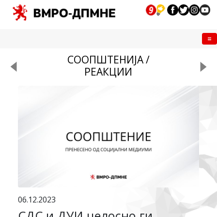
Me
СООПШТЕНИЈА /
РЕАКЦИИ
06.12.2023
СДС и ДУИ целосно ги