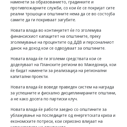
наменети за образованието, градинките и
противпожарните служби, со кои ќе се покријат сите
реални трошоци и општините нема да се во состојба
самите да ги покриваат загубите.
Новата влада во континуитет ќе го зголемува
финансискиот капацитет на општините, преку
зголемување на процентите од ДДВ и персоналниот
данок на доход кои се одвојуваат за општините.
Новата влада ќе ги зголеми средствата кои се
доделуваат на Планските региони во Македонија, кои
ќе бидат наменети за реализација на регионални
капитални проекти.
Новата влада ќе воведе праведен систем на награда
за успешните и фискално дисциплинираните општини,
а не како досега по партиски клуч.
Новата влада ќе работи заедно со општините за
ублажување на последиците од енергетската криза и
економските потреси, кои сериозно влијаат на