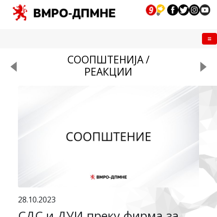
Me
СООПШТЕНИЈА /
РЕАКЦИИ
28.10.2023
СДС и ДУИ преку фирма за