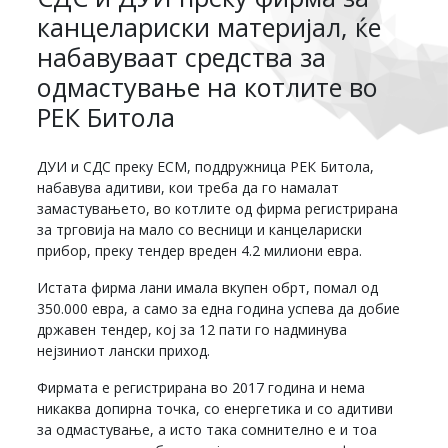
канцелариски материјал, ќе
набавуваат средства за
одмастување на котлите во
РЕК Битола
ДУИ и СДС преку ЕСМ, поддружница РЕК Битола,
набавува адитиви, кои треба да го намалат
замастувањето, во котлите од фирма регистрирана
за трговија на мало со весници и канцелариски
прибор, преку тендер вреден 4.2 милиони евра.
Истата фирма лани имала вкупен обрт, помал од
350.000 евра, а само за една година успева да добие
државен тендер, кој за 12 пати го надминува
нејзиниот лански приход.
Фирмата е регистрирана во 2017 година и нема
никаква допирна точка, со енергетика и со адитиви
за одмастување, a исто така сомнително е и тоа