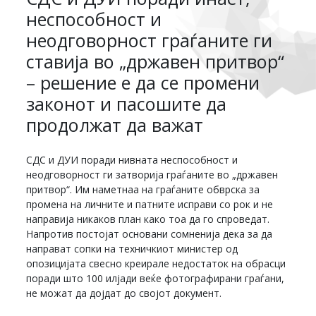
неспособност и
неодговорност граѓаните ги
ставија во „државен притвор“
– решение е да се промени
законот и пасошите да
продолжат да важат
СДС и ДУИ поради нивната неспособност и
неодговорност ги затворија граѓаните во „државен
притвор“. Им наметнаа на граѓаните обврска за
промена на личните и патните исправи со рок и не
направија никаков план како тоа да го спроведат.
Напротив постојат основани сомненија дека за да
направат сопки на техничкиот министер од
опозицијата свесно креирале недостаток на обрасци
поради што 100 илјади веќе фотографирани граѓани,
не можат да дојдат до својот документ.