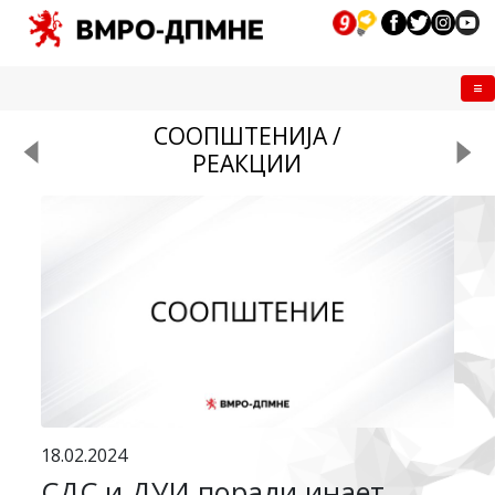
Me
СООПШТЕНИЈА /
РЕАКЦИИ
18.02.2024
СДС и ДУИ поради инает,