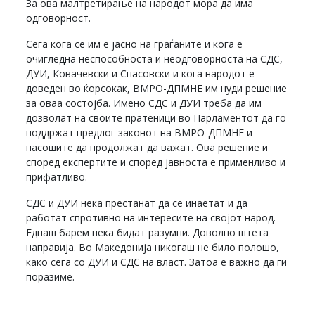
За ова малтретирање на народот мора да има
одговорност.
Сега кога се им е јасно на граѓаните и кога е
очигледна неспособноста и неодговорноста на СДС,
ДУИ, Ковачевски и Спасовски и кога народот е
доведен во ќорсокак, ВМРО-ДПМНЕ им нуди решение
за оваа состојба. Имено СДС и ДУИ треба да им
дозволат на своите пратеници во Парламентот да го
поддржат предлог законот на ВМРО-ДПМНЕ и
пасошите да продолжат да важат. Ова решение и
според експертите и според јавноста е применливо и
прифатливо.
СДС и ДУИ нека престанат да се инаетат и да
работат спротивно на интересите на својот народ.
Еднаш барем нека бидат разумни. Доволно штета
направија. Во Македонија никогаш не било полошо,
како сега со ДУИ и СДС на власт. Затоа е важно да ги
поразиме.