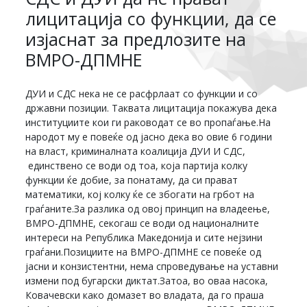
лицитација со функции, да се
изјаснат за предлозите на
ВМРО-ДПМНЕ
ДУИ и СДС нека не се расфрлаат со функции и со
државни позиции. Таквата лицитација покажува дека
институциите кои ги раководат се во пропаѓање.На
народот му е повеќе од јасно дека во овие 6 години
на власт, криминалната коалиција ДУИ И СДС,
единствено се води од тоа, која партија колку
функции ќе добие, за понатаму, да си прават
математики, кој колку ќе се збогати на грбот на
граѓаните.За разлика од овој принцип на владеење,
ВМРО-ДПМНЕ, секогаш се води од националните
интереси на Република Македонија и сите нејзини
граѓани.Позициите на ВМРО-ДПМНЕ се повеќе од
јасни и конзистентни, нема спроведување на уставни
измени под бугарски диктат.Затоа, во оваа насока,
Ковачевски како домазет во владата, да го праша