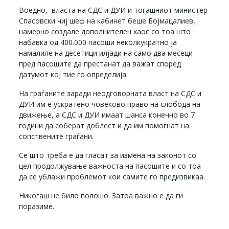
Воедно, власта на СДС и ДУИ и тогашниот министер
Спасовски чиј шеф на кабинет беше Бојмацалиев,
намерно создале дополнителен хаос со тоа што
набавка од 400.000 пасоши неколкукратно ја
намалиле на десетици илјади на само два месеци
пред пасошите да престанат да важат според
датумот кој тие го определија.
На граѓаните заради неодговорната власт на СДС и
ДУИ им е ускратено човеково право на слобода на
движење, а СДС и ДУИ имаат шанса конечно во 7
години да соберат доблест и да им помогнат на
сопствените граѓани.
Се што треба е да гласат за измена на законот со
цел продолжување важноста на пасошите и со тоа
да се ублажи проблемот кои самите го предизвикаа.
Никогаш не било полошо. Затоа важно е да ги
поразиме.