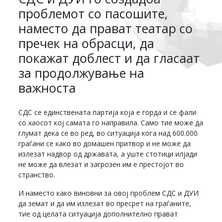
проблемот со пасошите,
наместо да прават театар со
пречек на обрасци, да
покажат доблест и да гласаат
за продолжување на
важноста
СДС се единствената партија која е горда и се фали
со хаосот кој самата го направила. Само тие може да
глумат дека се во ред, во ситуација кога над 600.000
граѓани се како во домашен притвор и не може да
излезат надвор од државата, а уште стотици илјади
не може да влезат и загрозен им е престојот во
странство.
И наместо како виновни за овој проблем СДС и ДУИ
да земат и да им излезат во пресрет на граѓаните,
тие од целата ситуација дополнително прават