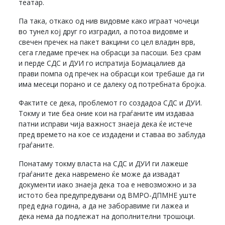
театар.
Па така, откако од нив видовме како играат чочеци
во тунел кој друг го изградил, а потоа видовме и
свечен пречек на пакет вакцини со цел владин врв,
сега гледаме пречек на обрасци за пасоши. Без срам
и перде СДС и ДУИ го испратија Бојмацалиев да
прави помпа од пречек на обрасци кои требаше да ги
има месеци порано и се далеку од потребната бројка.
Фактите се дека, проблемот го создадоа СДС и ДУИ.
Токму и тие беа оние кои на граѓаните им издаваа
патни исправи чија важност знаеја дека ќе истече
пред времето на кое се издадени и ставаа во заблуда
граѓаните.
Понатаму токму власта на СДС и ДУИ ги лажеше
граѓаните дека навремено ќе може да извадат
документи иако знаеја дека тоа е невозможно и за
истото беа предупредувани од ВМРО-ДПМНЕ уште
пред една година, а да не заборавиме ги лажеа и
дека нема да подлежат на дополнителни трошоци.