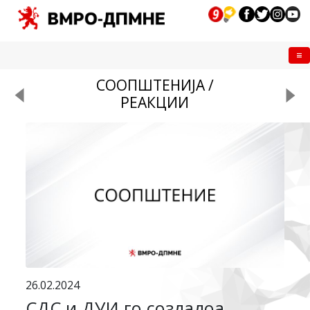
Me
СООПШТЕНИЈА /
РЕАКЦИИ
26.02.2024
СДС и ДУИ го создадоа