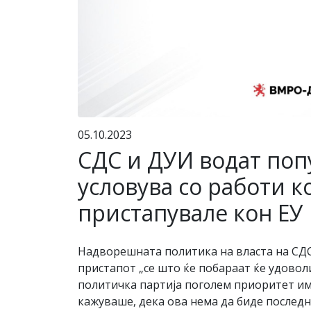
05.10.2023
СДС и ДУИ водат поп
условува со работи к
пристапувале кон ЕУ
Надворешната политика на власта на СДС
пристапот „се што ќе побараат ќе удовол
политичка партија поголем приоритет им
кажуваше, дека ова нема да биде послед