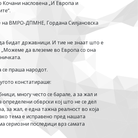
 Кочани насловена „И Европа и
те“.
е на ВМРО-ДПМНЕ, Гордана Силјановска
 да бидат државници. И тие не знаат што е
: „Можеме да влеземе во Европа со она
еничката.
а се праша народот.
ругото констатираше:
ици, многу често се барале, а за жал и
 определени обврски кој што не се дел
, за жал, е една тажна реалност во која
како тема е исправено пред нашата
ма сериозни последици врз самата