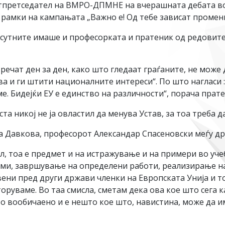
тпретседател на ВМРО-ДПМНЕ на вчерашната дебата во
 рамки на кампањата „Важно е! Од тебе зависат промени
исутните имаше и професорката и пратеник од редовит
речат ден за ден, како што гледаат граѓаните, не може
ува и ги штити националните интереси“. По што нагласи 
е. Бидејќи ЕУ е единство на различности“, порача прат
а никој не ја овластил да менува Устав, за тоа треба д
ка Давкова, професорот Александар Спасеновски меѓу д
, тоа е предмет и на истражување и на примери во учебн
уми, завршување на определени работи, реализирање на
ни пред други држави членки на Европската Унија и тоа
торуваме. Во таа смисла, сметам дека ова кое што сега 
о вообичаено и е нешто кое што, навистина, може да и