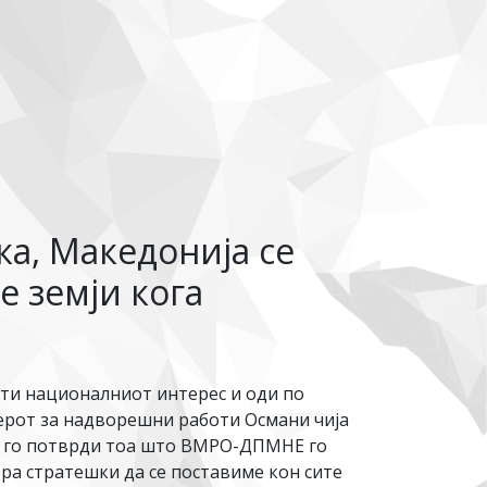
а, Македонија се
е земји кога
ити националниот интерес и оди по
терот за надворешни работи Османи чија
от го потврди тоа што ВМРО-ДПМНЕ го
ра стратешки да се поставиме кон сите