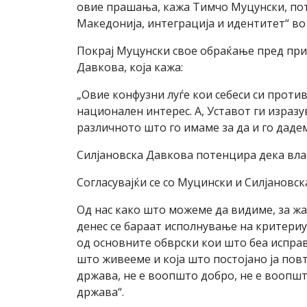
овие прашања, кажа Тимчо Муцунски, по
Македонија, интеграција и идентитет“ во
Покрај Муцунски свое обраќање пред пр
Давкова, која кажа:
„Овие конфузни луѓе кои себеси си против
национален интерес. А, Уставот ги израз
различното што го имаме за да и го дадем
Силјановска Давкова потенцира дека власт
Согласувајќи се со Муцински и Силјановс
Од нас како што можеме да видиме, за жал
денес се бараат исполнување на критери
од основните обврски кои што беа исправе
што живееме и која што постојано ја пов
држава, не е воопшто добро, не е воопшт
држава“.