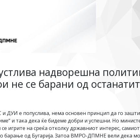
устлива надворешна политик
ои не се барани од останатит
 и ДУИ е попуслива, нема основен принцип да го зашт
име“ и така дека ќе бидеме добри и успешни. Но минис
 се игрите на среќа отколку државниот интерес, сами
но барање од Бугарија. Затоа ВМРО-ДПМНЕ вели дека мо