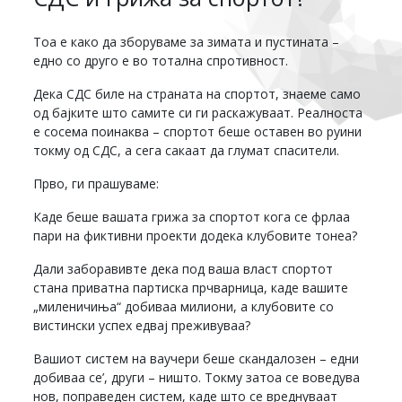
Тоа е како да зборуваме за зимата и пустината –
едно со друго е во тотална спротивност.
Дека СДС биле на страната на спортот, знаеме само
од бајките што самите си ги раскажуваат. Реалноста
е сосема поинаква – спортот беше оставен во руини
токму од СДС, а сега сакаат да глумат спасители.
Прво, ги прашуваме:
Каде беше вашата грижа за спортот кога се фрлаа
пари на фиктивни проекти додека клубовите тонеа?
Дали заборавивте дека под ваша власт спортот
стана приватна партиска прчварница, каде вашите
„миленичиња“ добиваа милиони, а клубовите со
вистински успех едвај преживуваа?
Вашиот систем на ваучери беше скандалозен – едни
добиваа се’, други – ништо. Токму затоа се воведува
нов, поправеден систем, каде што се вреднуваат