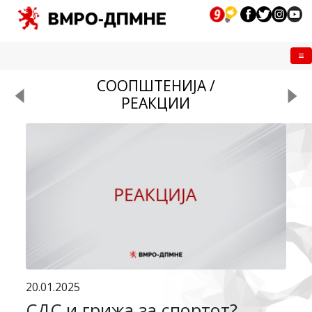
Me
СООПШТЕНИЈА /
РЕАКЦИИ
20.01.2025
СДС и грижа за спортот?