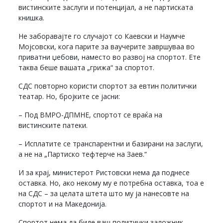
вистинските заслуги и потенцијал, а не партиската
книшка.
Не заборавајте го случајот со Каевски и Наумче
Мојсовски, кога парите за ваучерите завршуваа во
приватни џебови, наместо во развој на спортот. Ете
таква беше вашата „грижа“ за спортот.
СДС повторно користи спортот за евтин политички
театар. Но, бројките се јасни:
– Под ВМРО-ДПМНЕ, спортот се враќа на
вистинските патеки.
– Исплатите се транспарентни и базирани на заслуги,
а не на „Партиско тефтерче на Заев.“
И за крај, министерот Ристовски нема да поднесе
оставка. Но, ако некому му е потребна оставка, тоа е
на СДС – за целата штета што му ја нанесовте на
спортот и на Македонија.
Спортот нема да биде ваш политички заложник.