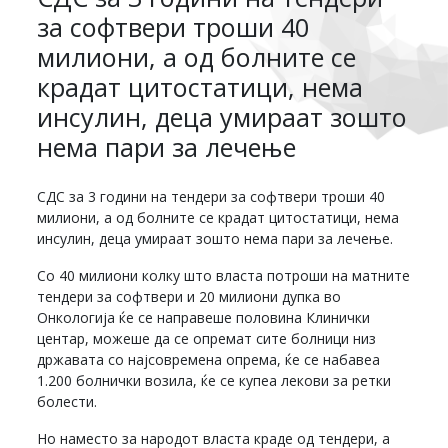
за софтвери троши 40
милиони, а од болните се
крадат цитостатици, нема
инсулин, деца умираат зошто
нема пари за лечење
СДС за 3 години на тендери за софтвери троши 40
милиони, а од болните се крадат цитостатици, нема
инсулин, деца умираат зошто нема пари за лечење.
Со 40 милиони колку што власта потроши на матните
тендери за софтвери и 20 милиони дупка во
Онкологија ќе се направеше половина Клинички
центар, можеше да се опремат сите болници низ
државата со најсовремена опрема, ќе се набавеа
1.200 болнички возила, ќе се купеа лекови за ретки
болести.
Но наместо за народот власта краде од тендери, а