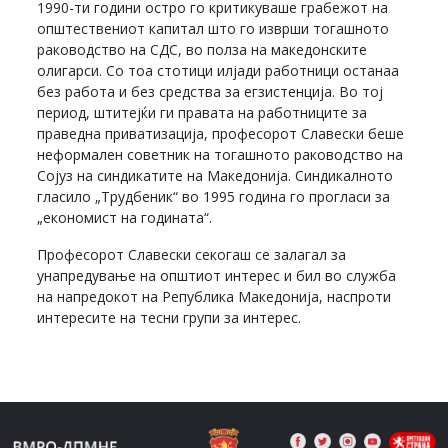
1990-ти години остро го критикуваше грабежот на
општествениот капитал што го изврши тогашното
раководство на СДС, во полза на македонските
олигарси. Со тоа стотици илјади работници останаа
без работа и без средства за егзистенција. Во тој
период, штитејќи ги правата на работниците за
праведна приватизација, професорот Славески беше
неформален советник на тогашното раководство на
Сојуз на синдикатите на Македонија. Синдикалното
гласило „Трудбеник“ во 1995 година го прогласи за
„економист на годината“.
Професорот Славески секогаш се залагал за
унапредување на општиот интерес и бил во служба
на напредокот на Република Македонија, наспроти
интересите на тесни групи за интерес.