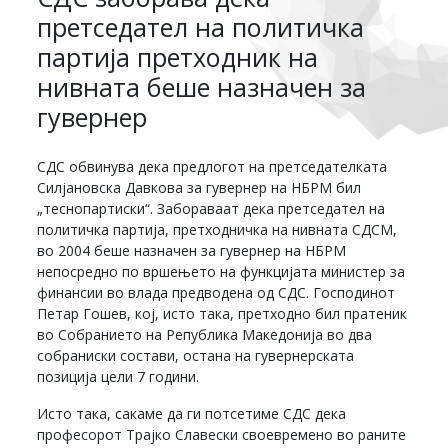
претседател на политичка
партија претходник на
нивната беше назначен за
гувернер
СДС обвинува дека предлогот на претседателката
Силјановска Давкова за гувернер на НБРМ бил
„теснопартиски“. Забораваат дека претседател на
политичка партија, претходничка на нивната СДСМ,
во 2004 беше назначен за гувернер на НБРМ
непосредно по вршењето на функцијата министер за
финансии во влада предводена од СДС. Господинот
Петар Гошев, кој, исто така, претходно бил пратеник
во Собранието на Република Македонија во два
собраниски состави, остана на гувернерската
позиција цели 7 години.
Исто така, сакаме да ги потсетиме СДС дека
професорот Трајко Славески своевремено во раните