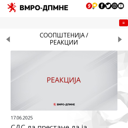
Me
СООПШТЕНИЈА /
РЕАКЦИИ
17.06.2025
СДС да престане да ја