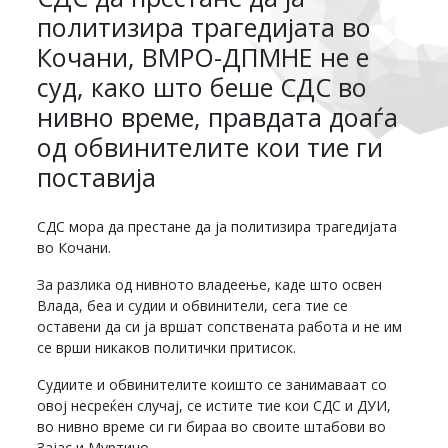
политизира трагедијата во
Кочани, ВМРО-ДПМНЕ не е
суд, како што беше СДС во
нивно време, правдата доаѓа
од обвинителите кои тие ги
поставија
СДС мора да престане да ја политизира трагедијата
во Кочани.
За разлика од нивното владеење, каде што освен
Влада, беа и судии и обвинители, сега тие се
оставени да си ја вршат сопствената работа и не им
се врши никаков политички притисок.
Судиите и обвинителите коишто се занимаваат со
овој несреќен случај, се истите тие кои СДС и ДУИ,
во нивно време си ги бираа во своите штабови во
Зајас и Муртино.