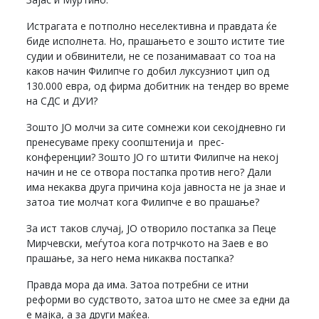
Истрагата е потполно неселективна и правдата ќе
биде исполнета. Но, прашањето е зошто истите тие
судии и обвинители, не се позанимаваат со тоа на
каков начин Филипче го добил луксузниот џип од
130.000 евра, од фирма добитник на тендер во време
на СДС и ДУИ?
Зошто ЈО молчи за сите сомнежи кои секојдневно ги
пренесуваме преку соопштенија и прес-
конференции? Зошто ЈО го штити Филипче на некој
начин и не се отвора постапка против него? Дали
има некаква друга причина која јавноста не ја знае и
затоа тие молчат кога Филипче е во прашање?
За ист таков случај, ЈО отворило постапка за Пеце
Мирчевски, меѓутоа кога потрчкото на Заев е во
прашање, за него нема никаква постапка?
Правда мора да има. Затоа потребни се итни
реформи во судството, затоа што не смее за едни да
е мајка, а за други маќеа.