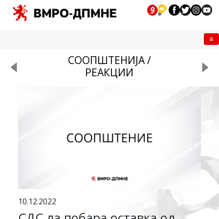
Me
СООПШТЕНИЈА /
РЕАКЦИИ
10.12.2022
СДС да побара оставка од