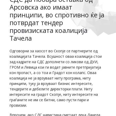
Арсовска ако имаат
принципи, во спротивно ќе ја
потврдат тендер
провизиската коалиција
Тачела
Одговорни за хаосот во Скопје се партнерите од
коалицијата Тачела. Всушност оваа коалиција стои
зад кадрите на СДС дополнети со ликови од ДУИ,
ГРОМ и Левица кои ги водат јавните претпријатија
кон пропаст, а со тоа и Градот кон колапс. Оваа
коалиција не ја врзуваат ниту програма, ниту
принципи, туку ја врзуваат бизнис интересите,
тендерите и дебелите директорки плати. Ниту
интересите на градот Скопје, ниту интересите на
граѓаните не им се битни, само пусти пари и
провизии.
Впрочем, ако СДС навистина сметаат дека Данела