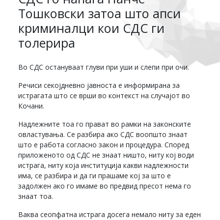
Тошковски затоа што апси
криминалци кои СДС ги
толерира
Во СДС остануваат глуви при уши и слепи при очи.
Речиси секојдневно јавноста е информирана за
истрагата што се врши во контекст на случајот во
Кочани.
Надлежните тоа го прават во рамки на законските
овластувања. Се разбира ако СДС воопшто знаат
што е работа согласно закон и процедура. Според
приложеното од СДС не знаат ништо, ниту кој води
истрага, ниту која институција какви надлежности
има, се разбира и да ги прашаме кој за што е
задолжен ако го имаме во предвид пресот нема го
знаат тоа.
Ваква сеопфатна истрага досега немало ниту за еден