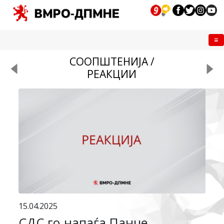
Me
СООПШТЕНИЈА /
РЕАКЦИИ
15.04.2025
СДС го напаѓа Панче