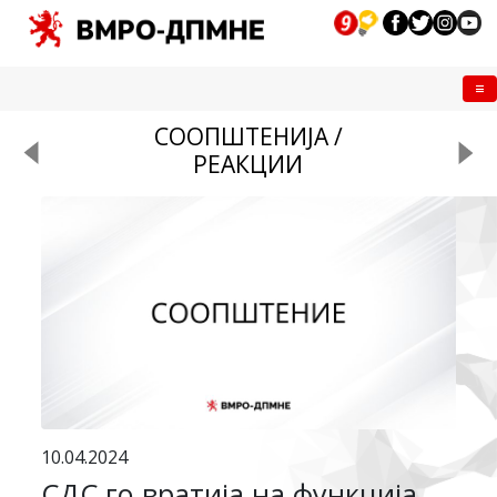
Me
СООПШТЕНИЈА /
РЕАКЦИИ
10.04.2024
СДС го вратија на функција