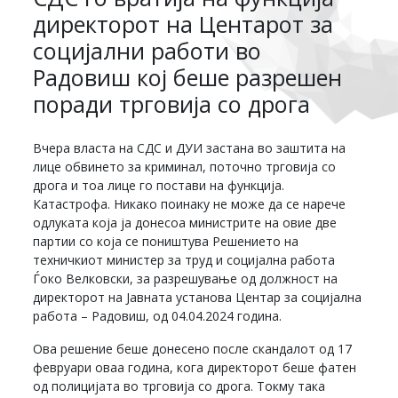
директорот на Центарот за
социјални работи во
Радовиш кој беше разрешен
поради трговија со дрога
Вчера власта на СДС и ДУИ застана во заштита на
лице обвинето за криминал, поточно трговија со
дрога и тоа лице го постави на функција.
Катастрофа. Никако поинаку не може да се нарече
одлуката која ја донесоа министрите на овие две
партии со која се поништува Решението на
техничкиот министер за труд и социјална работа
Ѓоко Велковски, за разрешување од должност на
директорот на Јавната установа Центар за социјална
работа – Радовиш, од 04.04.2024 година.
Ова решение беше донесено после скандалот од 17
февруари оваа година, кога директорот беше фатен
од полицијата во трговија со дрога. Токму така